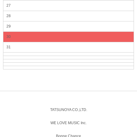
27
28
29
30
31
TATSUNOYA CO.,LTD.
WE LOVE MUSIC Inc.
Bonne Chance