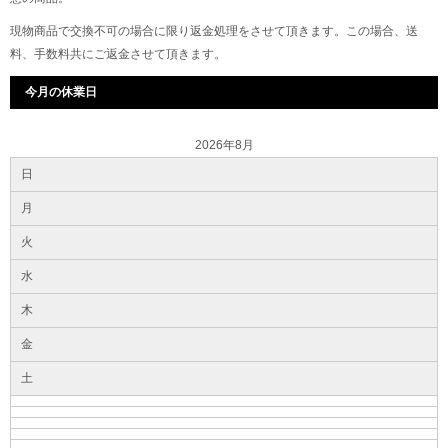
現物商品で交換不可の場合に限り返金処理をさせて頂きます。この場合、送
料、手数料共にご返金させて頂きます。
今月の休業日
2026年8月
日
月
火
水
木
金
土