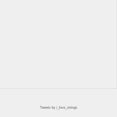
Tweets by i_love_strings