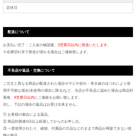
定休日
配送について
お支払い完了・ご入金の確認後、
3営業日以内に発送いたします。
※在庫切れ等で発送が遅れる場合はご連絡致します。
不良品や返品・交換について
ご注文と異なる商品が配達された場合やサビや折れ・巻き線のほつれにより使
用不可能な場合(未使用の場合に限る)など、当店が不良品と認めた場合は商品到
着後、
4営業日以内
にご連絡をお願い致します。
但し、下記の場合の返品はお受け出来ません。
① お客様の都合による返品。
② 商品到着後4日以上経過してからのお申し出。
③ 一度使用されたり、破損、付属品の欠品などのままで商品が再販できない状
態の商品。