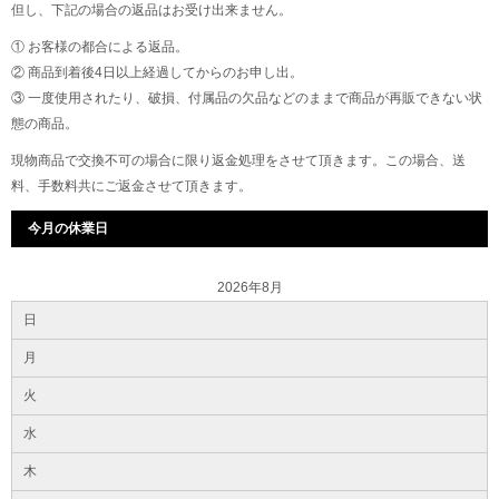
但し、下記の場合の返品はお受け出来ません。
① お客様の都合による返品。
② 商品到着後4日以上経過してからのお申し出。
③ 一度使用されたり、破損、付属品の欠品などのままで商品が再販できない状
態の商品。
現物商品で交換不可の場合に限り返金処理をさせて頂きます。この場合、送
料、手数料共にご返金させて頂きます。
今月の休業日
2026年8月
日
月
火
水
木