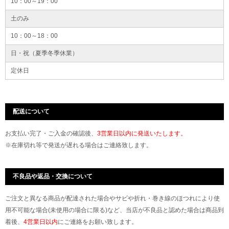
10：00～19：00
土のみ
10：00～18：00
日・祝（夏季冬季休業）
定休日
配送について
お支払い完了・ご入金の確認後、
3営業日以内に発送いたします。
※在庫切れ等で発送が遅れる場合はご連絡致します。
不良品や返品・交換について
ご注文と異なる商品が配達された場合やサビや折れ・巻き線のほつれにより使
用不可能な場合(未使用の場合に限る)など、当店が不良品と認めた場合は商品到
着後、
4営業日以内
にご連絡をお願い致します。