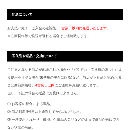
配送について
お支払い完了・ご入金の確認後、
3営業日以内に発送いたします。
※在庫切れ等で発送が遅れる場合はご連絡致します。
不良品や返品・交換について
ご注文と異なる商品が配達された場合やサビや折れ・巻き線のほつれによ
り使用不可能な場合(未使用の場合に限る)など、当店が不良品と認めた場
合は商品到着後、
4営業日以内
にご連絡をお願い致します。
但し、下記の場合の返品はお受け出来ません。
① お客様の都合による返品。
② 商品到着後4日以上経過してからのお申し出。
③ 一度使用されたり、破損、付属品の欠品などのままで商品が再販でき
ない状態の商品。