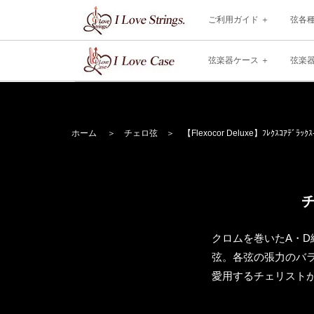
ご利用ガイド
弦各
弦楽器ケース
弦楽
ホーム
＞
チェロ弦
＞
【Flexocor Deluxe】
ﾌﾚｸｽｺｱﾃﾞﾗｯｸｽ
チ
クロムを巻いたA・
弦。各弦の張力のバ
愛用するチェリスト