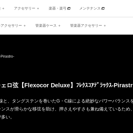
種
アクセサリー
楽器・楽弓
メンテナンス
器アクセサリー
管楽器ケース
管楽器アクセサリー
-Pirastro-
ェロ弦【Flexocor Deluxe】
ﾌﾚｸｽｺｱﾃﾞﾗｯｸｽ
-Pirastr
D線と、タングステンを巻いたG・C線による絶妙なパワーバランス
ランスが滑らかな移弦を助け、押さえやすさも兼ね備えているため
が多い。