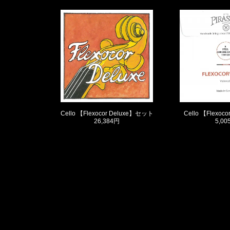
Cello 【Flexocor Deluxe】セット
Cello 【Flexoc
26,384円
5,00