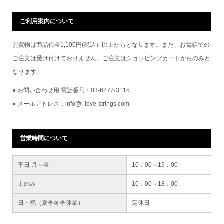
ご利用案内について
お買物は商品代金1,100円(税込）以上からとなります。また、お電話での
ご注文は受け付けておりません。ご注文はショッピングカートからのみと
なります。
● お問い合わせ用 電話番号：03-6277-3115
● メールアドレス：info@i-love-strings.com
営業時間について
平日 月～金
10：00～19：00
土のみ
10：00～18：00
日・祝（夏季冬季休業）
定休日