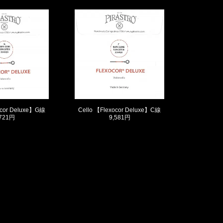
ocor Deluxe】G線
Cello 【Flexocor Deluxe】C線
,721円
9,581円