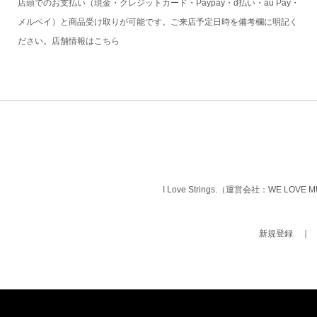
店頭でのお支払い（現金・クレジットカード・Paypay・d払い・au Pay・
メルペイ）と商品受け取りが可能です。ご来店予定日時を備考欄に明記く
ださい。店舗情報は
こちら
I Love Strings.（運営会社：WE LOVE
新規登録