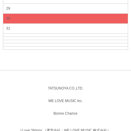
29
30
31
TATSUNOYA CO.,LTD.
WE LOVE MUSIC Inc.
Bonne Chance
I Love Strings.（運営会社：WE LOVE MUSIC 株式会社）