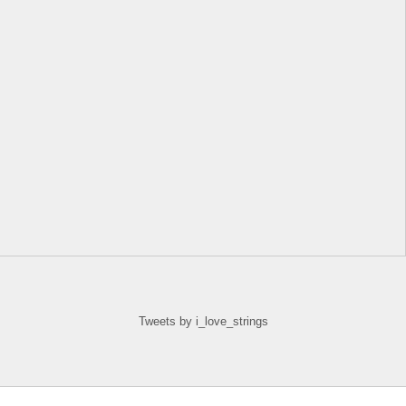
Tweets by i_love_strings