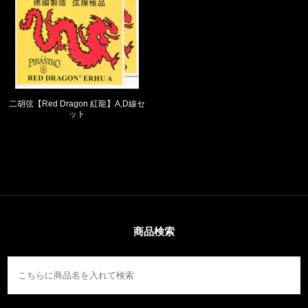
二胡弦【Red Dragon 紅龍】A,D線セ
ット
商品検索