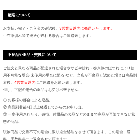
配送について
お支払い完了・ご入金の確認後、
3営業日以内に発送いたします。
※在庫切れ等で発送が遅れる場合はご連絡致します。
不良品や返品・交換について
ご注文と異なる商品が配達された場合やサビや折れ・巻き線のほつれにより使
用不可能な場合(未使用の場合に限る)など、当店が不良品と認めた場合は商品到
着後、
4営業日以内
にご連絡をお願い致します。
但し、下記の場合の返品はお受け出来ません。
① お客様の都合による返品。
② 商品到着後4日以上経過してからのお申し出。
③ 一度使用されたり、破損、付属品の欠品などのままで商品が再販できない状
態の商品。
現物商品で交換不可の場合に限り返金処理をさせて頂きます。この場合、送
料、手数料共にご返金させて頂きます。