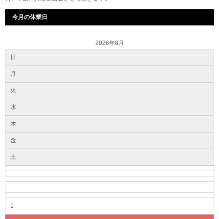
今月の休業日
2026年8月
日
月
火
水
木
金
土
1