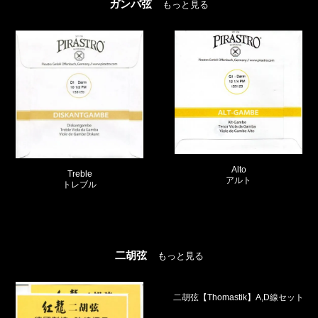
ガンバ弦
もっと見る
Alto
Bass
アルト
バス（テノール）
二胡弦
もっと見る
二胡弦【Thomastik】A,D線セット