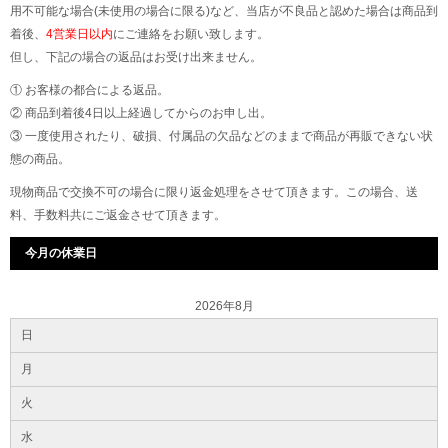
用不可能な場合(未使用の場合に限る)など、当店が不良品と認めた場合は商品到
着後、
4営業日以内
にご連絡をお願い致します。
但し、下記の場合の返品はお受け出来ません。
① お客様の都合による返品。
② 商品到着後4日以上経過してからのお申し出。
③ 一度使用されたり、破損、付属品の欠品などのままで商品が再販できない状
態の商品。
現物商品で交換不可の場合に限り返金処理をさせて頂きます。この場合、送
料、手数料共にご返金させて頂きます。
今月の休業日
2026年8月
日
月
火
水