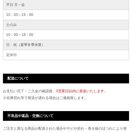
平日 月～金
10：00～19：00
土のみ
10：00～18：00
日・祝（夏季冬季休業）
定休日
配送について
お支払い完了・ご入金の確認後、
3営業日以内に発送いたします。
※在庫切れ等で発送が遅れる場合はご連絡致します。
不良品や返品・交換について
ご注文と異なる商品が配達された場合やサビや折れ・巻き線のほつれにより使