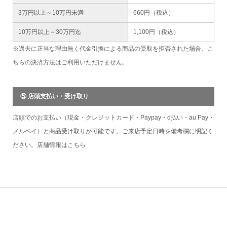
3万円以上～10万円未満
660円（税込）
10万円以上～30万円迄
1,100円（税込）
※過去に正当な理由無く代金引換による商品の受取を拒否された場合、こ
ちらの決済方法はご利用いただけません。
⑤ 店頭支払い・受け取り
店頭でのお支払い（現金・クレジットカード・Paypay・d払い・au Pay・
メルペイ）と商品受け取りが可能です。ご来店予定日時を備考欄に明記く
ださい。店舗情報は
こちら