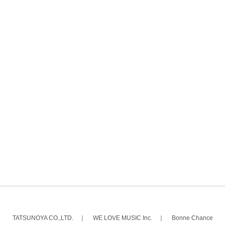
TATSUNOYA CO.,LTD.
｜
WE LOVE MUSIC Inc.
｜
Bonne Chance