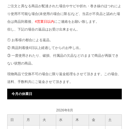
ご注文と異なる商品が配達された場合やサビや折れ・巻き線のほつれによ
り使用不可能な場合(未使用の場合に限る)など、当店が不良品と認めた場
合は商品到着後、
4営業日以内
にご連絡をお願い致します。
但し、下記の場合の返品はお受け出来ません。
① お客様の都合による返品。
② 商品到着後4日以上経過してからのお申し出。
③ 一度使用されたり、破損、付属品の欠品などのままで商品が再販でき
ない状態の商品。
現物商品で交換不可の場合に限り返金処理をさせて頂きます。この場合、
送料、手数料共にご返金させて頂きます。
今月の休業日
2026年8月
日
月
火
水
木
金
土