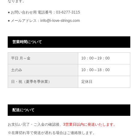
なります。
● お問い合わせ用 電話番号：03-6277-3115
● メールアドレス：info@i-love-strings.com
営業時間について
平日 月～金
10：00～19：00
土のみ
10：00～18：00
日・祝（夏季冬季休業）
定休日
配送について
お支払い完了・ご入金の確認後、
3営業日以内に発送いたします。
※在庫切れ等で発送が遅れる場合はご連絡致します。