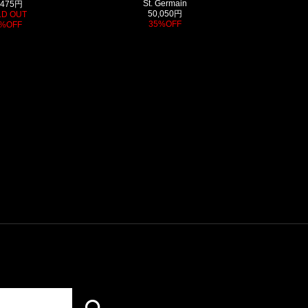
St. Germain
,475円
50,050円
LD OUT
35%OFF
%OFF