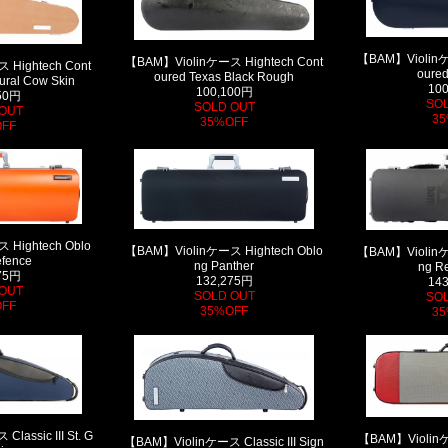
【BAM】Violinケ
【BAM】Violinケース Hightech Cont
Hightech Cont
oured
oured Texas Black Rough
ural Cow Skin
10
100,100円
50円
SO
SOLD OUT
OUT
35
35%OFF
FF
Hightech Oblo
【BAM】Violinケース Hightech Oblo
【BAM】Violinケ
efence
ng Panther
ng Re
75円
132,275円
14
OUT
SOLD OUT
SO
FF
35%OFF
35
assic III St. G
【BAM】Violinケ
【BAM】Violinケース Classic III Sign