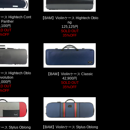
ース Hightech Cont
【BAM】Violinケース Hightech Oblo
 Panther
ng
0,100円
125,125円
LD OUT
SOLD OUT
%OFF
35%OFF
ース Hightech Oblo
【BAM】Violinケース Classic
volution
42,900円
3,000円
SOLD OUT
LD OUT
35%OFF
%OFF
【BAM】Violinケース Stylus Oblong
ース Stylus Oblong