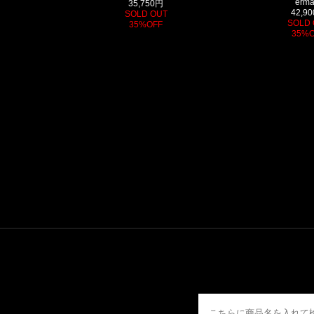
erma
35,750円
42,9
SOLD OUT
SOLD 
35%OFF
35%O