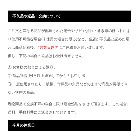
不良品や返品・交換について
ご注文と異なる商品が配達された場合やサビや折れ・巻き線のほつれによ
り使用不可能な場合(未使用の場合に限る)など、当店が不良品と認めた場
合は商品到着後、
4営業日以内
にご連絡をお願い致します。
但し、下記の場合の返品はお受け出来ません。
① お客様の都合による返品。
② 商品到着後4日以上経過してからのお申し出。
③ 一度使用されたり、破損、付属品の欠品などのままで商品が再販でき
ない状態の商品。
現物商品で交換不可の場合に限り返金処理をさせて頂きます。この場合、
送料、手数料共にご返金させて頂きます。
今月の休業日