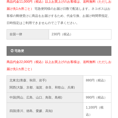
商品代金11,000円（税込）以上お買上げのお客様は、送料無料（ただしお
届け先1カ所ごと）
宅急便同様のお届け日数で配送します。ネコポスはお
客様の郵便受けに商品をお届けするため、代金引換、お届け時間帯指定、
日時指定はご利用できませんのでご了承ください。
全国一律
230円（税込）
② 宅急便
商品代金22,000円（税込）以上お買上げのお客様は、送料無料（ただしお
届け先1カ所ごと）
北東北(青森、秋田、岩手)
880円（税込）
関西(大阪、京都、滋賀、奈良、和歌山、兵庫)
中国(岡山、広島、山口、鳥取、島根)
990円（税込）
1,100円（税
四国(香川、徳島、愛媛、高知)
込）