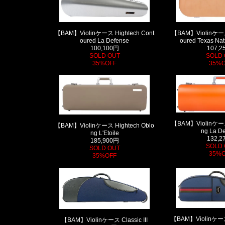
【BAM】Violinケース Hightech Cont
【BAM】Violinケース 
oured La Defense
oured Texas Nat
100,100円
107,2
SOLD OUT
SOLD 
35%OFF
35%O
【BAM】Violinケース 
【BAM】Violinケース Hightech Oblo
ng La D
ng L'Etoile
132,2
185,900円
SOLD 
SOLD OUT
35%O
35%OFF
【BAM】Violinケース Cl
【BAM】Violinケース Classic III