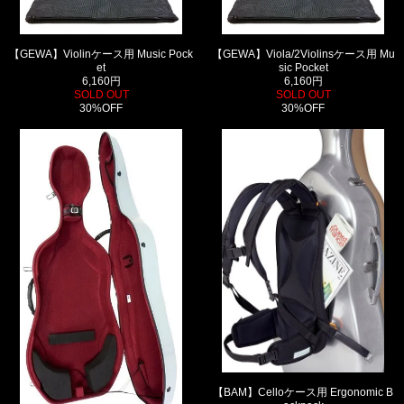
【GEWA】Violinケース用 Music Pock
【GEWA】Viola/2Violinsケース用 Mu
et
sic Pocket
6,160円
6,160円
SOLD OUT
SOLD OUT
30%OFF
30%OFF
【BAM】Celloケース用 Ergonomic B