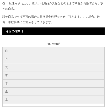
③ 一度使用されたり、破損、付属品の欠品などのままで商品が再販できない状
態の商品。
現物商品で交換不可の場合に限り返金処理をさせて頂きます。この場合、送
料、手数料共にご返金させて頂きます。
今月の休業日
2026年8月
日
月
火
水
木
金
土