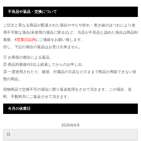
不良品や返品・交換について
ご注文と異なる商品が配達された場合やサビや折れ・巻き線のほつれにより使
用不可能な場合(未使用の場合に限る)など、当店が不良品と認めた場合は商品到
着後、
4営業日以内
にご連絡をお願い致します。
但し、下記の場合の返品はお受け出来ません。
① お客様の都合による返品。
② 商品到着後4日以上経過してからのお申し出。
③ 一度使用されたり、破損、付属品の欠品などのままで商品が再販できない状
態の商品。
現物商品で交換不可の場合に限り返金処理をさせて頂きます。この場合、送
料、手数料共にご返金させて頂きます。
今月の休業日
2026年8月
日