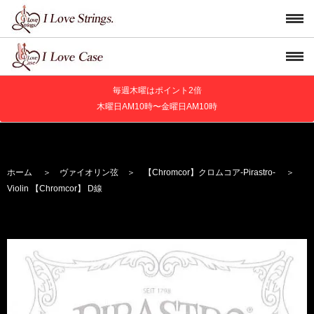
毎週木曜はポイント2倍
木曜日AM10時〜金曜日AM10時
ホーム
＞
ヴァイオリン弦
＞
【Chromcor】
クロムコア
-Pirastro-
＞
Violin 【Chromcor】 D線