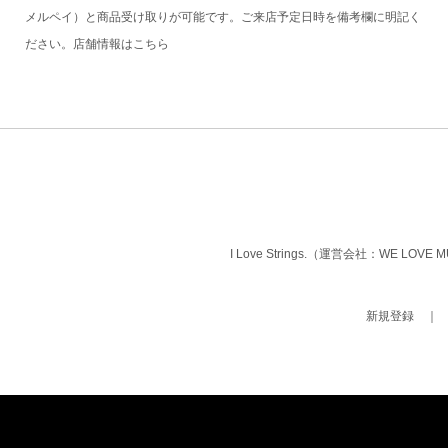
メルペイ）と商品受け取りが可能です。ご来店予定日時を備考欄に明記く
ださい。店舗情報は
こちら
I Love Strings.（運営会社：WE LOVE
新規登録