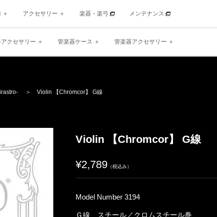
種
アクセサリー
楽器・楽弓
メンテナンス
器アクセサリー
管楽器ケース
管楽器アクセサリー
irastro-
＞ Violin 【Chromcor】 G線
Violin 【Chromcor】 G線
¥2,789
（税込み）
Model Number 3194
Ｇ線 スチール／クロムスチール巻