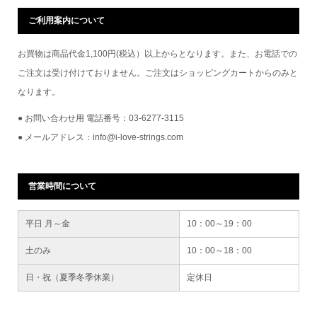
ご利用案内について
お買物は商品代金1,100円(税込）以上からとなります。また、お電話での
ご注文は受け付けておりません。ご注文はショッピングカートからのみと
なります。
● お問い合わせ用 電話番号：03-6277-3115
● メールアドレス：info@i-love-strings.com
営業時間について
平日 月～金
10：00～19：00
土のみ
10：00～18：00
日・祝（夏季冬季休業）
定休日