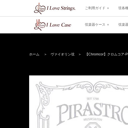
ご利用ガイド
弦各
弦楽器ケース
弦楽
ホーム
＞
ヴァイオリン弦
＞
【Chromcor】
クロムコア
-P