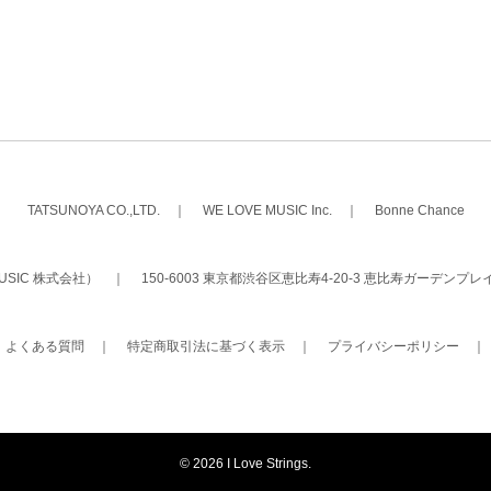
TATSUNOYA CO.,LTD.
｜
WE LOVE MUSIC Inc.
｜
Bonne Chance
 MUSIC 株式会社）
｜
150-6003 東京都渋谷区恵比寿4-20-3 恵比寿ガーデンプレ
｜
よくある質問
｜
特定商取引法に基づく表示
｜
プライバシーポリシー
©
2026 I Love Strings.