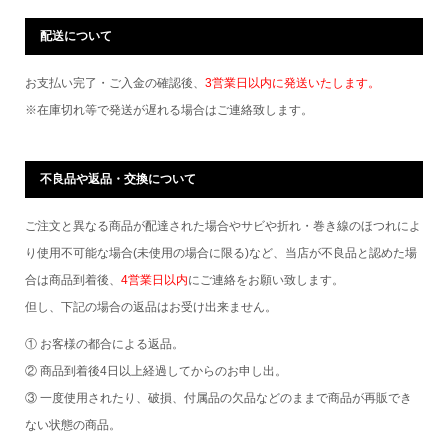
配送について
お支払い完了・ご入金の確認後、
3営業日以内に発送いたします。
※在庫切れ等で発送が遅れる場合はご連絡致します。
不良品や返品・交換について
ご注文と異なる商品が配達された場合やサビや折れ・巻き線のほつれによ
り使用不可能な場合(未使用の場合に限る)など、当店が不良品と認めた場
合は商品到着後、
4営業日以内
にご連絡をお願い致します。
但し、下記の場合の返品はお受け出来ません。
① お客様の都合による返品。
② 商品到着後4日以上経過してからのお申し出。
③ 一度使用されたり、破損、付属品の欠品などのままで商品が再販でき
ない状態の商品。