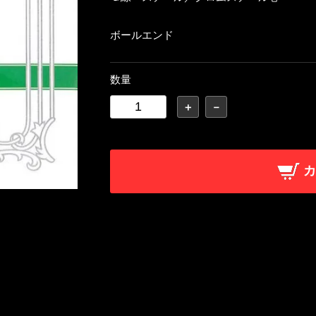
ボールエンド
数量
＋
－
カ