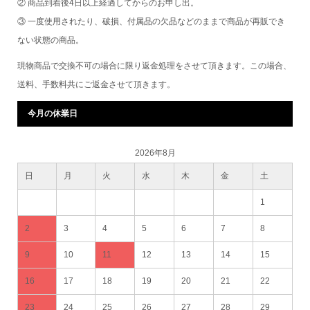
② 商品到着後4日以上経過してからのお申し出。
③ 一度使用されたり、破損、付属品の欠品などのままで商品が再販でき
ない状態の商品。
現物商品で交換不可の場合に限り返金処理をさせて頂きます。この場合、
送料、手数料共にご返金させて頂きます。
今月の休業日
2026年8月
日
月
火
水
木
金
土
1
2
3
4
5
6
7
8
9
10
11
12
13
14
15
16
17
18
19
20
21
22
23
24
25
26
27
28
29