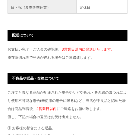
日・祝（夏季冬季休業）
定休日
配送について
お支払い完了・ご入金の確認後、
3営業日以内に発送いたします。
※在庫切れ等で発送が遅れる場合はご連絡致します。
不良品や返品・交換について
ご注文と異なる商品が配達された場合やサビや折れ・巻き線のほつれによ
り使用不可能な場合(未使用の場合に限る)など、当店が不良品と認めた場
合は商品到着後、
4営業日以内
にご連絡をお願い致します。
但し、下記の場合の返品はお受け出来ません。
① お客様の都合による返品。