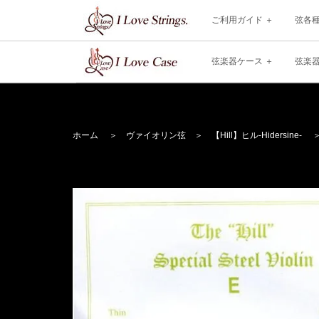
ご利用ガイド
弦各
弦楽器ケース
弦楽
ホーム
＞
ヴァイオリン弦
＞
【Hill】
ヒル
-Hidersine-
＞ 