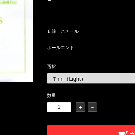
Ｅ線 スチール
ボールエンド
選択
数量
＋
－
カ