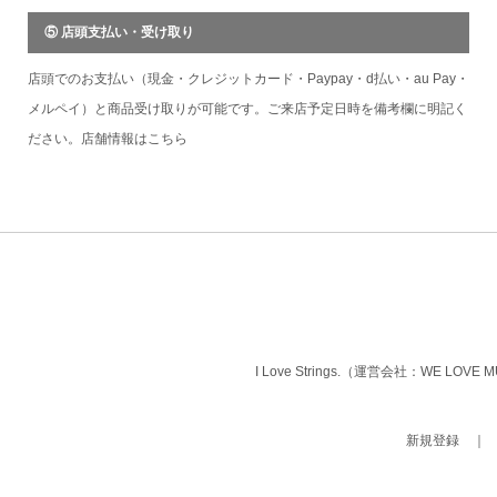
⑤ 店頭支払い・受け取り
店頭でのお支払い（現金・クレジットカード・Paypay・d払い・au Pay・
メルペイ）と商品受け取りが可能です。ご来店予定日時を備考欄に明記く
ださい。店舗情報は
こちら
I Love Strings.（運営会社：WE LOVE
新規登録