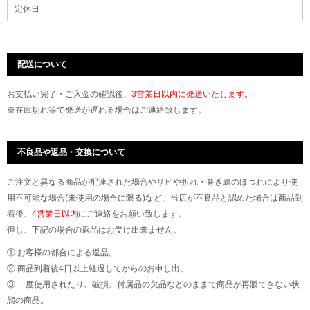
定休日
配送について
お支払い完了・ご入金の確認後、
3営業日以内に発送いたします。
※在庫切れ等で発送が遅れる場合はご連絡致します。
不良品や返品・交換について
ご注文と異なる商品が配達された場合やサビや折れ・巻き線のほつれにより使
用不可能な場合(未使用の場合に限る)など、当店が不良品と認めた場合は商品到
着後、
4営業日以内
にご連絡をお願い致します。
但し、下記の場合の返品はお受け出来ません。
① お客様の都合による返品。
② 商品到着後4日以上経過してからのお申し出。
③ 一度使用されたり、破損、付属品の欠品などのままで商品が再販できない状
態の商品。