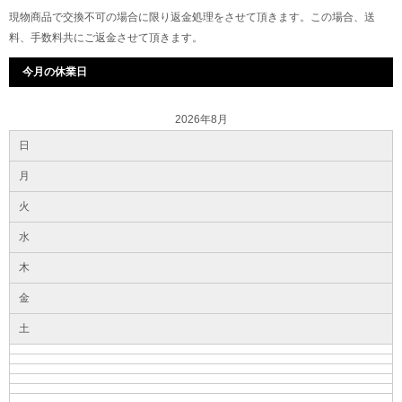
現物商品で交換不可の場合に限り返金処理をさせて頂きます。この場合、送
料、手数料共にご返金させて頂きます。
今月の休業日
2026年8月
日
月
火
水
木
金
土