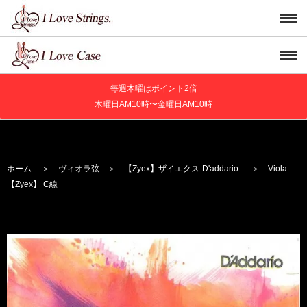
毎週木曜はポイント2倍
木曜日AM10時〜金曜日AM10時
ホーム
＞
ヴィオラ弦
＞
【Zyex】
ザイエクス
-D'addario-
＞ Viola
【Zyex】 C線