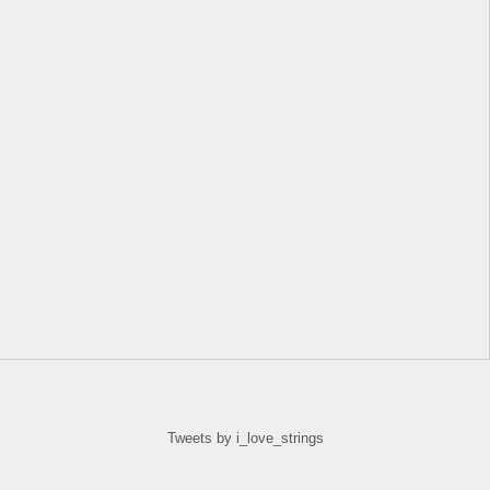
Tweets by i_love_strings