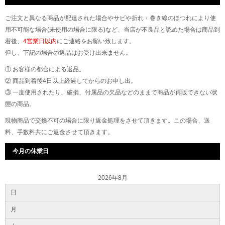
ご注文と異なる商品が配達された場合やサビや折れ・巻き線のほつれにより使
用不可能な場合(未使用の場合に限る)など、当店が不良品と認めた場合は商品到
着後、
4営業日以内
にご連絡をお願い致します。
但し、下記の場合の返品はお受け出来ません。
① お客様の都合による返品。
② 商品到着後4日以上経過してからのお申し出。
③ 一度使用されたり、破損、付属品の欠品などのままで商品が再販できない状
態の商品。
現物商品で交換不可の場合に限り返金処理をさせて頂きます。この場合、送
料、手数料共にご返金させて頂きます。
今月の休業日
2026年8月
日
月