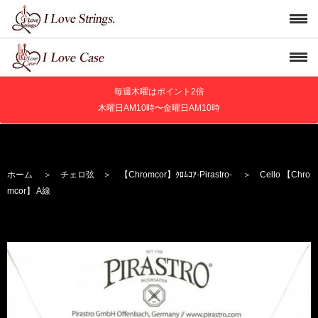
毎週木曜はポイント2倍
木曜日AM10時〜金曜日AM10時
ホーム
＞
チェロ弦
＞
【Chromcor】
ｸﾛﾑｺｱ
-Pirastro-
＞ Cello 【Chro
mcor】 A線