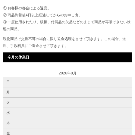
① お客様の都合による返品。
② 商品到着後4日以上経過してからのお申し出。
③ 一度使用されたり、破損、付属品の欠品などのままで商品が再販できない状
態の商品。
現物商品で交換不可の場合に限り返金処理をさせて頂きます。この場合、送
料、手数料共にご返金させて頂きます。
今月の休業日
2026年8月
日
月
火
水
木
金