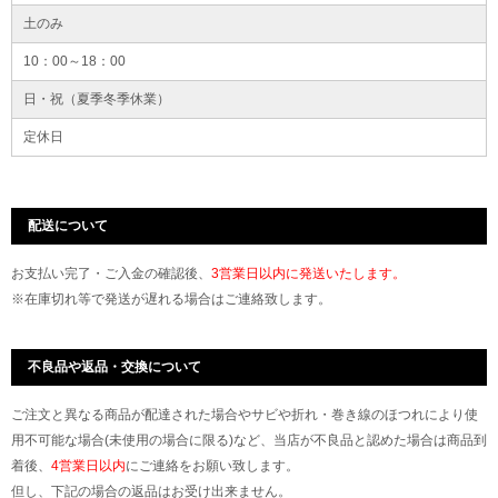
土のみ
10：00～18：00
日・祝（夏季冬季休業）
定休日
配送について
お支払い完了・ご入金の確認後、
3営業日以内に発送いたします。
※在庫切れ等で発送が遅れる場合はご連絡致します。
不良品や返品・交換について
ご注文と異なる商品が配達された場合やサビや折れ・巻き線のほつれにより使
用不可能な場合(未使用の場合に限る)など、当店が不良品と認めた場合は商品到
着後、
4営業日以内
にご連絡をお願い致します。
但し、下記の場合の返品はお受け出来ません。