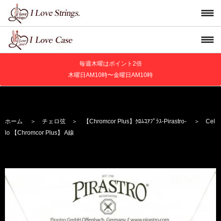
毎週木曜はポイント2倍
木曜日AM10時〜金曜日AM10時
ホーム
＞
チェロ弦
＞
【Chromcor Plus】
ｸﾛﾑｺｱﾌﾟﾗｽ
-Pirastro-
＞ Cel
lo 【Chromcor Plus】 A線