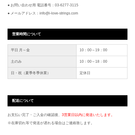
● お問い合わせ用 電話番号：03-6277-3115
● メールアドレス：info@i-love-strings.com
営業時間について
平日 月～金
10：00～19：00
土のみ
10：00～18：00
日・祝（夏季冬季休業）
定休日
配送について
お支払い完了・ご入金の確認後、
3営業日以内に発送いたします。
※在庫切れ等で発送が遅れる場合はご連絡致します。