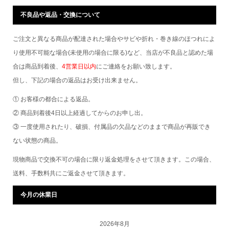
不良品や返品・交換について
ご注文と異なる商品が配達された場合やサビや折れ・巻き線のほつれによ
り使用不可能な場合(未使用の場合に限る)など、当店が不良品と認めた場
合は商品到着後、
4営業日以内
にご連絡をお願い致します。
但し、下記の場合の返品はお受け出来ません。
① お客様の都合による返品。
② 商品到着後4日以上経過してからのお申し出。
③ 一度使用されたり、破損、付属品の欠品などのままで商品が再販でき
ない状態の商品。
現物商品で交換不可の場合に限り返金処理をさせて頂きます。この場合、
送料、手数料共にご返金させて頂きます。
今月の休業日
2026年8月