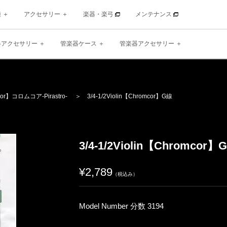
種
アクセサリー
楽器・楽弓
メンテナンス
器アクセサリー
管楽器ケース
管楽器アクセサリー
cor】
コロムコア
-Pirastro-
＞ 3/4-1/2Violin【Chromcor】G線
3/4-1/2Violin【Chromcor】
¥2,789
（税込み）
Model Number 分数 3194