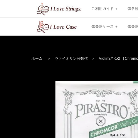
ご利用ガイド
弦各
弦楽器ケース
弦楽
ホーム
＞
ヴァイオリン分数弦
＞
Violin
3/4-1/2 【Chrom