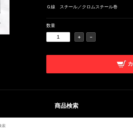
Ｇ線 スチール／クロムスチール巻
数量
＋
－
カ
商品検索