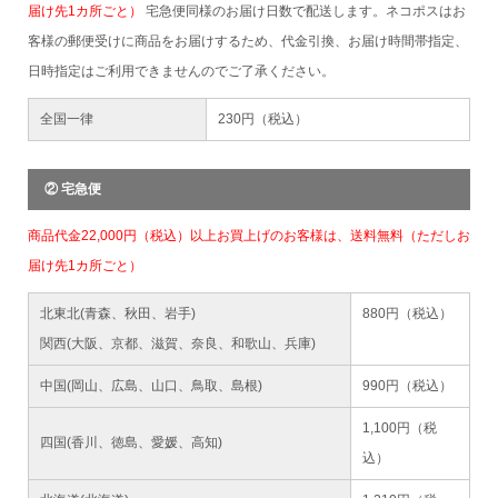
届け先1カ所ごと）
宅急便同様のお届け日数で配送します。ネコポスはお
客様の郵便受けに商品をお届けするため、代金引換、お届け時間帯指定、
日時指定はご利用できませんのでご了承ください。
全国一律
230円（税込）
② 宅急便
商品代金22,000円（税込）以上お買上げのお客様は、送料無料（ただしお
届け先1カ所ごと）
北東北(青森、秋田、岩手)
880円（税込）
関西(大阪、京都、滋賀、奈良、和歌山、兵庫)
中国(岡山、広島、山口、鳥取、島根)
990円（税込）
1,100円（税
四国(香川、徳島、愛媛、高知)
込）