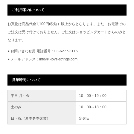
ご利用案内について
お買物は商品代金1,100円(税込）以上からとなります。また、お電話での
ご注文は受け付けておりません。ご注文はショッピングカートからのみと
なります。
● お問い合わせ用 電話番号：03-6277-3115
● メールアドレス：info@i-love-strings.com
営業時間について
平日 月～金
10：00～19：00
土のみ
10：00～18：00
日・祝（夏季冬季休業）
定休日