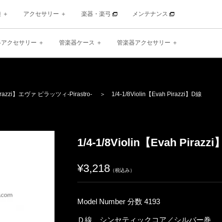
種
アクセサリー
楽器・楽弓
メンテナンス
器アクセサリー
管楽器ケース
管楽器アクセサリー
irazzi】
エヴァ ピラッツィ
-Pirastro-
＞ 1/4-1/8Violin【Evah Pirazzi】D線
1/4-1/8Violin【Evah Pirazz
¥3,218
（税込み）
Model Number 分数 4193
Ｄ線 シンセティックコア／シルバー巻