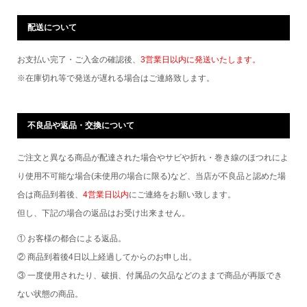
配送について
お支払い完了・ご入金の確認後、
3営業日以内に発送いたします。
※在庫切れ等で発送が遅れる場合はご連絡致します。
不良品や返品・交換について
ご注文と異なる商品が配達された場合やサビや折れ・巻き線のほつれによ
り使用不可能な場合(未使用の場合に限る)など、当店が不良品と認めた場
合は商品到着後、
4営業日以内
にご連絡をお願い致します。
但し、下記の場合の返品はお受け出来ません。
① お客様の都合による返品。
② 商品到着後4日以上経過してからのお申し出。
③ 一度使用されたり、破損、付属品の欠品などのままで商品が再販でき
ない状態の商品。