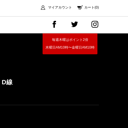
マイアカウント
カート(0)
毎週木曜はポイント2倍
木曜日AM10時〜金曜日AM10時
i】D線