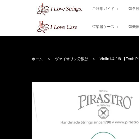
ご利用ガイド
弦各
弦楽器ケース
弦楽
ホーム
＞
ヴァイオリン分数弦
＞
Violin
1/4-1/8 【Evah P