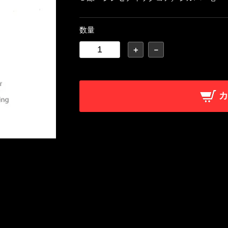
数量
＋
－
カ