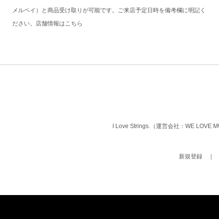
メルペイ）と商品受け取りが可能です。ご来店予定日時を備考欄に明記く
ださい。店舗情報は
こちら
I Love Strings.（運営会社：WE LOVE
新規登録