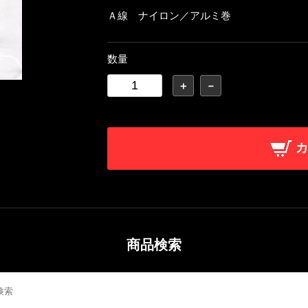
Ａ線 ナイロン／アルミ巻
数量
＋
－
カ
商品検索