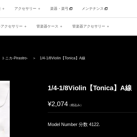
種
アクセサリー
楽器・楽弓
メンテナンス
器アクセサリー
管楽器ケース
管楽器アクセサリー
】
トニカ
-Pirastro-
＞ 1/4-1/8Violin【Tonica】A線
1/4-1/8Violin【Tonica】A線
¥2,074
（税込み）
Model Number 分数 4122.