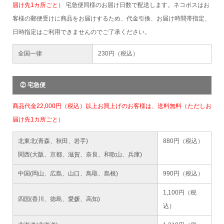
届け先1カ所ごと）
宅急便同様のお届け日数で配送します。ネコポスはお
客様の郵便受けに商品をお届けするため、代金引換、お届け時間帯指定、
日時指定はご利用できませんのでご了承ください。
全国一律
230円（税込）
② 宅急便
商品代金22,000円（税込）以上お買上げのお客様は、送料無料（ただしお
届け先1カ所ごと）
北東北(青森、秋田、岩手)
880円（税込）
関西(大阪、京都、滋賀、奈良、和歌山、兵庫)
中国(岡山、広島、山口、鳥取、島根)
990円（税込）
1,100円（税
四国(香川、徳島、愛媛、高知)
込）