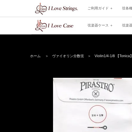
ご利用ガイド
弦各
弦楽器ケース
弦楽
ホーム
＞
ヴァイオリン分数弦
＞
Violin
1/4-1/8 【Tonica