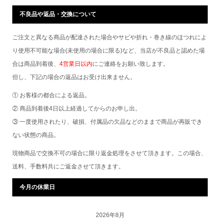
不良品や返品・交換について
ご注文と異なる商品が配達された場合やサビや折れ・巻き線のほつれによ
り使用不可能な場合(未使用の場合に限る)など、当店が不良品と認めた場
合は商品到着後、
4営業日以内
にご連絡をお願い致します。
但し、下記の場合の返品はお受け出来ません。
① お客様の都合による返品。
② 商品到着後4日以上経過してからのお申し出。
③ 一度使用されたり、破損、付属品の欠品などのままで商品が再販でき
ない状態の商品。
現物商品で交換不可の場合に限り返金処理をさせて頂きます。この場合、
送料、手数料共にご返金させて頂きます。
今月の休業日
2026年8月