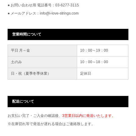
● お問い合わせ用 電話番号：03-6277-3115
● メールアドレス：info@i-love-strings.com
営業時間について
平日 月～金
10：00～19：00
土のみ
10：00～18：00
日・祝（夏季冬季休業）
定休日
配送について
お支払い完了・ご入金の確認後、
3営業日以内に発送いたします。
※在庫切れ等で発送が遅れる場合はご連絡致します。