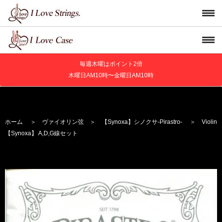
毎週木曜はポイント2倍
木曜日AM10時〜金曜日AM10時
ホーム
＞
ヴァイオリン弦
＞
【Synoxa】
シノクサ
-Pirastro-
＞ Violin
【Synoxa】 A,D,G線セット