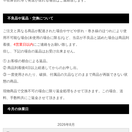
※在庫切れ等で発送が遅れる場合はご連絡致します。
不良品や返品・交換について
ご注文と異なる商品が配達された場合やサビや折れ・巻き線のほつれにより使
用不可能な場合(未使用の場合に限る)など、当店が不良品と認めた場合は商品到
着後、
4営業日以内
にご連絡をお願い致します。
但し、下記の場合の返品はお受け出来ません。
① お客様の都合による返品。
② 商品到着後4日以上経過してからのお申し出。
③ 一度使用されたり、破損、付属品の欠品などのままで商品が再販できない状
態の商品。
現物商品で交換不可の場合に限り返金処理をさせて頂きます。この場合、送
料、手数料共にご返金させて頂きます。
今月の休業日
2026年8月