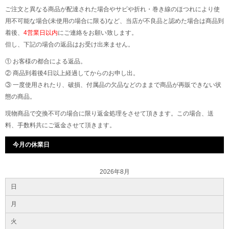
ご注文と異なる商品が配達された場合やサビや折れ・巻き線のほつれにより使
用不可能な場合(未使用の場合に限る)など、当店が不良品と認めた場合は商品到
着後、
4営業日以内
にご連絡をお願い致します。
但し、下記の場合の返品はお受け出来ません。
① お客様の都合による返品。
② 商品到着後4日以上経過してからのお申し出。
③ 一度使用されたり、破損、付属品の欠品などのままで商品が再販できない状
態の商品。
現物商品で交換不可の場合に限り返金処理をさせて頂きます。この場合、送
料、手数料共にご返金させて頂きます。
今月の休業日
2026年8月
日
月
火