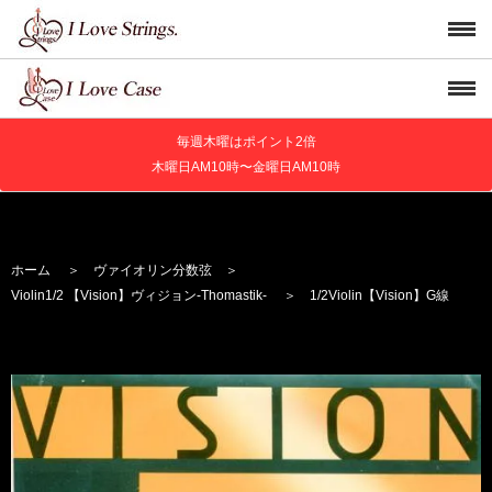
毎週木曜はポイント2倍
木曜日AM10時〜金曜日AM10時
ホーム
＞
ヴァイオリン分数弦
＞
Violin
1/2 【Vision】
ヴィジョン
-Thomastik-
＞ 1/2Violin【Vision】G線