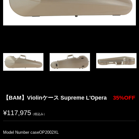
【BAM】Violinケース Supreme L'Opera
35%OFF
¥117,975
（税込み）
Model Number caseOP2002XL