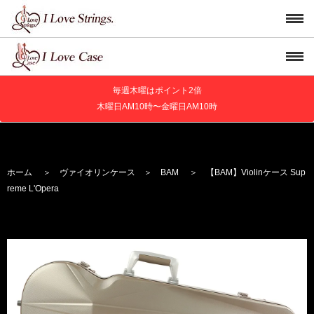
毎週木曜はポイント2倍
木曜日AM10時〜金曜日AM10時
ホーム
＞
ヴァイオリンケース
＞
BAM
＞ 【BAM】Violinケース Sup
reme L'Opera