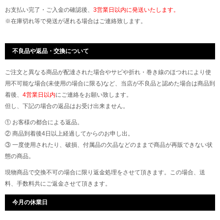
お支払い完了・ご入金の確認後、
3営業日以内に発送いたします。
※在庫切れ等で発送が遅れる場合はご連絡致します。
不良品や返品・交換について
ご注文と異なる商品が配達された場合やサビや折れ・巻き線のほつれにより使
用不可能な場合(未使用の場合に限る)など、当店が不良品と認めた場合は商品到
着後、
4営業日以内
にご連絡をお願い致します。
但し、下記の場合の返品はお受け出来ません。
① お客様の都合による返品。
② 商品到着後4日以上経過してからのお申し出。
③ 一度使用されたり、破損、付属品の欠品などのままで商品が再販できない状
態の商品。
現物商品で交換不可の場合に限り返金処理をさせて頂きます。この場合、送
料、手数料共にご返金させて頂きます。
今月の休業日