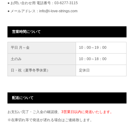
● お問い合わせ用 電話番号：03-6277-3115
● メールアドレス：info@i-love-strings.com
営業時間について
平日 月～金
10：00～19：00
土のみ
10：00～18：00
日・祝（夏季冬季休業）
定休日
配送について
お支払い完了・ご入金の確認後、
3営業日以内に発送いたします。
※在庫切れ等で発送が遅れる場合はご連絡致します。