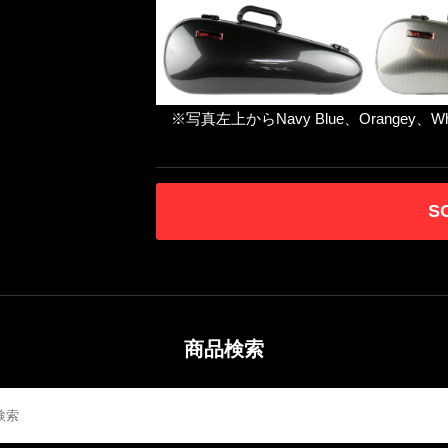
※写真左上からNavy Blue、Orangey、White、
S
商品検索