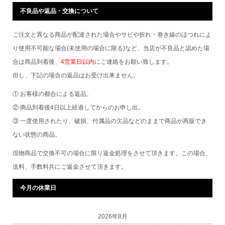
不良品や返品・交換について
ご注文と異なる商品が配達された場合やサビや折れ・巻き線のほつれによ
り使用不可能な場合(未使用の場合に限る)など、当店が不良品と認めた場
合は商品到着後、
4営業日以内
にご連絡をお願い致します。
但し、下記の場合の返品はお受け出来ません。
① お客様の都合による返品。
② 商品到着後4日以上経過してからのお申し出。
③ 一度使用されたり、破損、付属品の欠品などのままで商品が再販でき
ない状態の商品。
現物商品で交換不可の場合に限り返金処理をさせて頂きます。この場合、
送料、手数料共にご返金させて頂きます。
今月の休業日
2026年8月