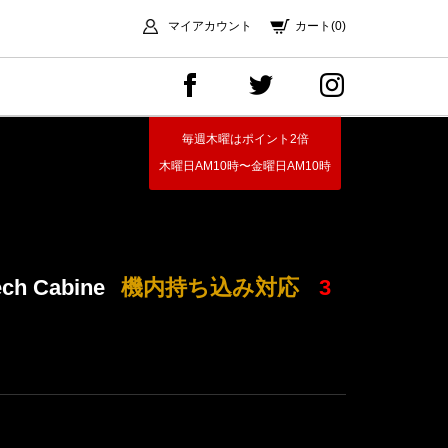
マイアカウント
カート(0)
毎週木曜はポイント2倍
木曜日AM10時〜金曜日AM10時
ch Cabine
機内持ち込み対応
3