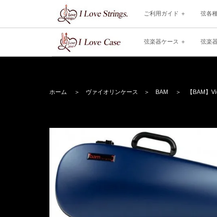
ご利用ガイド
弦各
弦楽器ケース
弦楽
ホーム
＞
ヴァイオリンケース
＞
BAM
＞ 【BAM】Violi