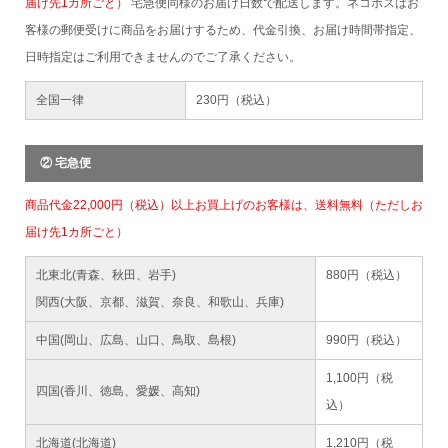
届け先1カ所ごと）
宅急便同様のお届け日数で配送します。ネコポスはお
客様の郵便受けに商品をお届けするため、代金引換、お届け時間帯指定、
日時指定はご利用できませんのでご了承ください。
全国一律
230円（税込）
② 宅急便
商品代金22,000円（税込）以上お買上げのお客様は、送料無料（ただしお
届け先1カ所ごと）
北東北(青森、秋田、岩手)
880円（税込）
関西(大阪、京都、滋賀、奈良、和歌山、兵庫)
中国(岡山、広島、山口、鳥取、島根)
990円（税込）
1,100円（税
四国(香川、徳島、愛媛、高知)
込）
北海道(北海道)
1,210円（税