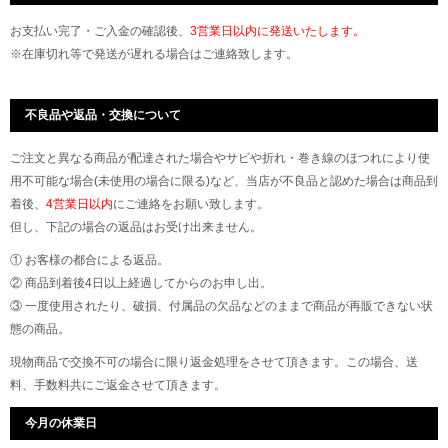
お支払い完了・ご入金の確認後、
3営業日以内に発送いたします。
※在庫切れ等で発送が遅れる場合はご連絡致します。
不良品や返品・交換について
ご注文と異なる商品が配達された場合やサビや折れ・巻き線のほつれにより使
用不可能な場合(未使用の場合に限る)など、当店が不良品と認めた場合は商品到
着後、
4営業日以内
にご連絡をお願い致します。
但し、下記の場合の返品はお受け出来ません。
① お客様の都合による返品。
② 商品到着後4日以上経過してからのお申し出。
③ 一度使用されたり、破損、付属品の欠品などのままで商品が再販できない状
態の商品。
現物商品で交換不可の場合に限り返金処理をさせて頂きます。この場合、送
料、手数料共にご返金させて頂きます。
今月の休業日