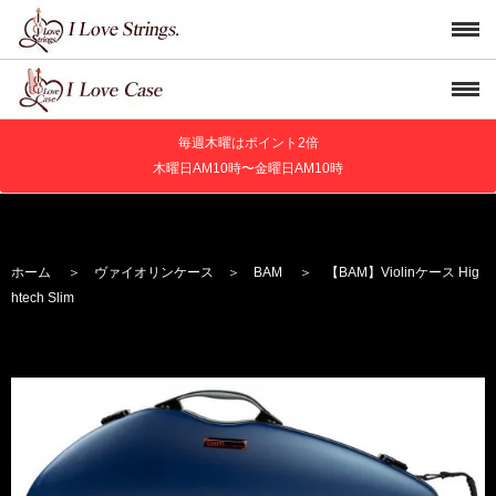
毎週木曜はポイント2倍
木曜日AM10時〜金曜日AM10時
ホーム
＞
ヴァイオリンケース
＞
BAM
＞ 【BAM】Violinケース Hig
htech Slim