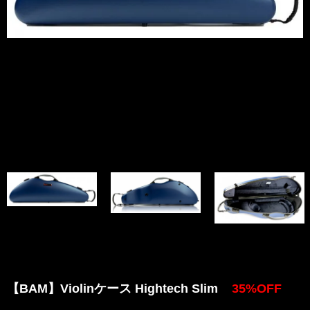
【BAM】Violinケース Hightech Slim
35%OFF