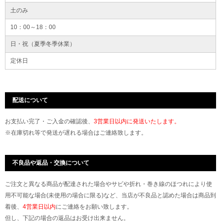
土のみ
10：00～18：00
日・祝（夏季冬季休業）
定休日
配送について
お支払い完了・ご入金の確認後、
3営業日以内に発送いたします。
※在庫切れ等で発送が遅れる場合はご連絡致します。
不良品や返品・交換について
ご注文と異なる商品が配達された場合やサビや折れ・巻き線のほつれにより使
用不可能な場合(未使用の場合に限る)など、当店が不良品と認めた場合は商品到
着後、
4営業日以内
にご連絡をお願い致します。
但し、下記の場合の返品はお受け出来ません。