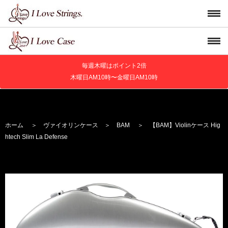
毎週木曜はポイント2倍
木曜日AM10時〜金曜日AM10時
ホーム
＞
ヴァイオリンケース
＞
BAM
＞ 【BAM】Violinケース Hig
htech Slim La Defense