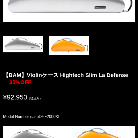
【BAM】Violinケース Hightech Slim La Defense
35%OFF
¥92,950
（税込み）
Model Number caseDEF2000XL