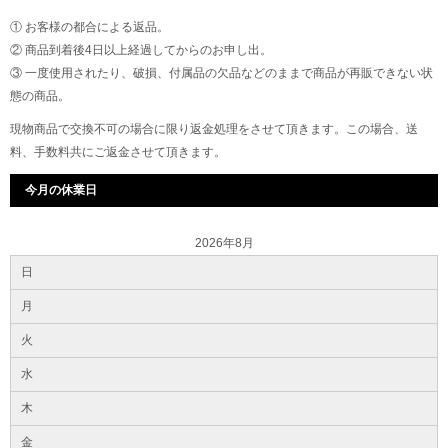
① お客様の都合による返品。
② 商品到着後4日以上経過してからのお申し出。
③ 一度使用されたり、破損、付属品の欠品などのままで商品が再販できない状
態の商品。
現物商品で交換不可の場合に限り返金処理をさせて頂きます。この場合、送
料、手数料共にご返金させて頂きます。
今月の休業日
2026年8月
日
月
火
水
木
金