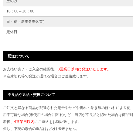
土のみ
10：00～18：00
日・祝（夏季冬季休業）
定休日
配送について
お支払い完了・ご入金の確認後、
3営業日以内に発送いたします。
※在庫切れ等で発送が遅れる場合はご連絡致します。
不良品や返品・交換について
ご注文と異なる商品が配達された場合やサビや折れ・巻き線のほつれにより使
用不可能な場合(未使用の場合に限る)など、当店が不良品と認めた場合は商品到
着後、
4営業日以内
にご連絡をお願い致します。
但し、下記の場合の返品はお受け出来ません。