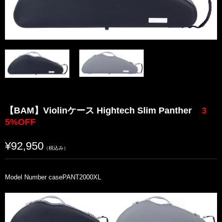
【BAM】Violinケース Hightech Slim Panther
3
5%OFF
¥92,950
（税込み）
Model Number casePANT2000XL