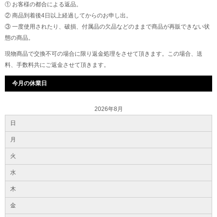
① お客様の都合による返品。
② 商品到着後4日以上経過してからのお申し出。
③ 一度使用されたり、破損、付属品の欠品などのままで商品が再販できない状
態の商品。
現物商品で交換不可の場合に限り返金処理をさせて頂きます。この場合、送
料、手数料共にご返金させて頂きます。
今月の休業日
2026年8月
日
月
火
水
木
金