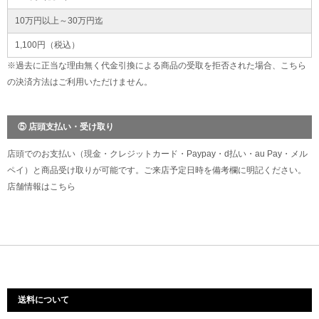
10万円以上～30万円迄
1,100円（税込）
※過去に正当な理由無く代金引換による商品の受取を拒否された場合、こちら
の決済方法はご利用いただけません。
⑤ 店頭支払い・受け取り
店頭でのお支払い（現金・クレジットカード・Paypay・d払い・au Pay・メル
ペイ）と商品受け取りが可能です。ご来店予定日時を備考欄に明記ください。
店舗情報は
こちら
送料について