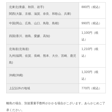
北東北(青森、秋田、岩手)
880円（税込）
関西(大阪、京都、滋賀、奈良、和歌山、兵庫)
中国(岡山、広島、山口、鳥取、島根)
990円（税込）
1,100円（税
四国(香川、徳島、愛媛、高知)
込）
北海道(北海道)
1,210円（税
九州(福岡、佐賀、長崎、熊本、大分、宮崎、鹿児
込）
島)
1,320円（税
沖縄(沖縄)
込）
上記以外の地域
770円（税込）
離島の場合、別途重量手数料がかかる場合がこざいます。あらかじめご了
承ください。