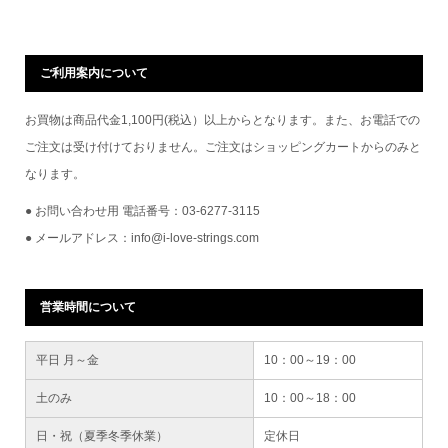
ご利用案内について
お買物は商品代金1,100円(税込）以上からとなります。また、お電話での
ご注文は受け付けておりません。ご注文はショッピングカートからのみと
なります。
● お問い合わせ用 電話番号：03-6277-3115
● メールアドレス：info@i-love-strings.com
営業時間について
平日 月～金
10：00～19：00
土のみ
10：00～18：00
日・祝（夏季冬季休業）
定休日