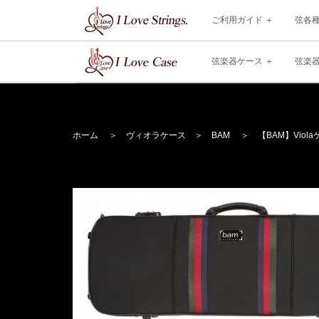
ご利用ガイド
弦各
弦楽器ケース
弦楽
ホーム
＞
ヴィオラケース
＞
BAM
＞ 【BAM】Violaケース S