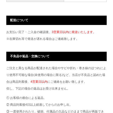
配送について
お支払い完了・ご入金の確認後、
3営業日以内に発送いたします。
※在庫切れ等で発送が遅れる場合はご連絡致します。
不良品や返品・交換について
ご注文と異なる商品が配達された場合やサビや折れ・巻き線のほつれによ
り使用不可能な場合(未使用の場合に限る)など、当店が不良品と認めた場
合は商品到着後、
4営業日以内
にご連絡をお願い致します。
但し、下記の場合の返品はお受け出来ません。
① お客様の都合による返品。
② 商品到着後4日以上経過してからのお申し出。
③ 一度使用されたり、破損、付属品の欠品などのままで商品が再販でき