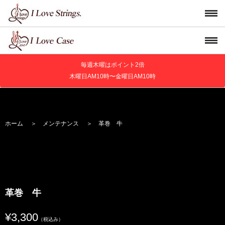
毎週木曜はポイント2倍
木曜日AM10時〜金曜日AM10時
ホーム
＞
メンテナンス
＞ 革巻 牛
革巻 牛
¥3,300
（税込み）