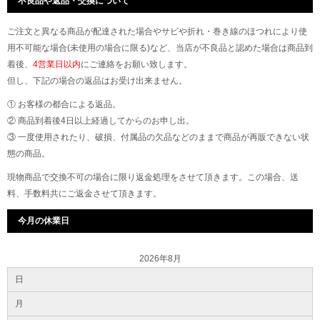
不良品や返品・交換について
ご注文と異なる商品が配達された場合やサビや折れ・巻き線のほつれにより使
用不可能な場合(未使用の場合に限る)など、当店が不良品と認めた場合は商品到
着後、
4営業日以内
にご連絡をお願い致します。
但し、下記の場合の返品はお受け出来ません。
① お客様の都合による返品。
② 商品到着後4日以上経過してからのお申し出。
③ 一度使用されたり、破損、付属品の欠品などのままで商品が再販できない状
態の商品。
現物商品で交換不可の場合に限り返金処理をさせて頂きます。この場合、送
料、手数料共にご返金させて頂きます。
今月の休業日
2026年8月
日
月