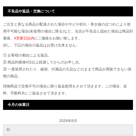
不良品や返品・交換について
ご注文と異なる商品が配達された場合やサビや折れ・巻き線のほつれにより使
用不可能な場合(未使用の場合に限る)など、当店が不良品と認めた場合は商品到
着後、
4営業日以内
にご連絡をお願い致します。
但し、下記の場合の返品はお受け出来ません。
① お客様の都合による返品。
② 商品到着後4日以上経過してからのお申し出。
③ 一度使用されたり、破損、付属品の欠品などのままで商品が再販できない状
態の商品。
現物商品で交換不可の場合に限り返金処理をさせて頂きます。この場合、送
料、手数料共にご返金させて頂きます。
今月の休業日
2026年8月
日