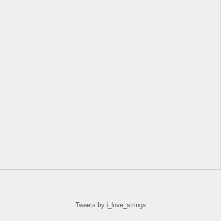
Tweets by i_love_strings