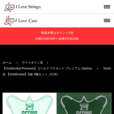
毎週木曜はポイント2倍
木曜日AM10時〜金曜日AM10時
ホーム
＞
ヴァイオリン弦
＞
【Goldbrokat Premium】
ゴールドブラカット プレミアム
-Optima-
＞ Violin
弦 【Goldbrokat】E線 4種セット（0.26）