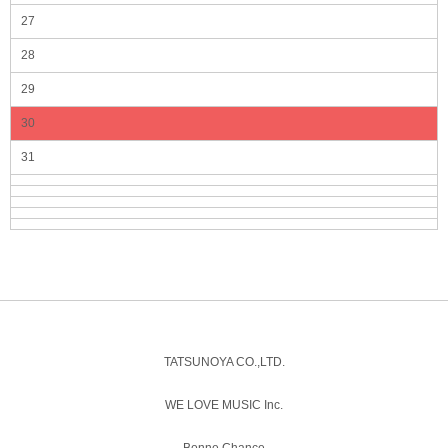
27
28
29
30
31
TATSUNOYA CO.,LTD.
WE LOVE MUSIC Inc.