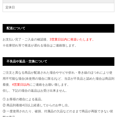
定休日
配送について
お支払い完了・ご入金の確認後、
3営業日以内に発送いたします。
※在庫切れ等で発送が遅れる場合はご連絡致します。
不良品や返品・交換について
ご注文と異なる商品が配達された場合やサビや折れ・巻き線のほつれにより使
用不可能な場合(未使用の場合に限る)など、当店が不良品と認めた場合は商品到
着後、
4営業日以内
にご連絡をお願い致します。
但し、下記の場合の返品はお受け出来ません。
① お客様の都合による返品。
② 商品到着後4日以上経過してからのお申し出。
③ 一度使用されたり、破損、付属品の欠品などのままで商品が再販できない状