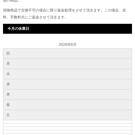
態の商品。
現物商品で交換不可の場合に限り返金処理をさせて頂きます。この場合、送
料、手数料共にご返金させて頂きます。
今月の休業日
2026年8月
日
月
火
水
木
金
土