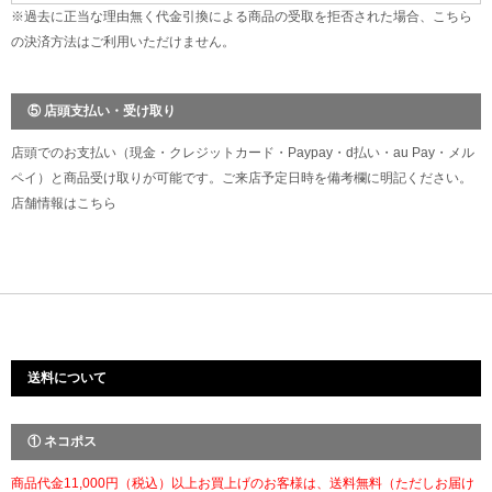
※過去に正当な理由無く代金引換による商品の受取を拒否された場合、こちら
の決済方法はご利用いただけません。
⑤ 店頭支払い・受け取り
店頭でのお支払い（現金・クレジットカード・Paypay・d払い・au Pay・メル
ペイ）と商品受け取りが可能です。ご来店予定日時を備考欄に明記ください。
店舗情報は
こちら
送料について
① ネコポス
商品代金11,000円（税込）以上お買上げのお客様は、送料無料（ただしお届け