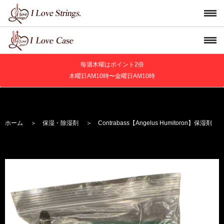
毎週木曜はポイント2倍
木曜日AM10時〜金曜日AM10時
ホーム
＞
保湿・除湿剤
＞ Contrabass【Angelus Humitoron】保湿剤