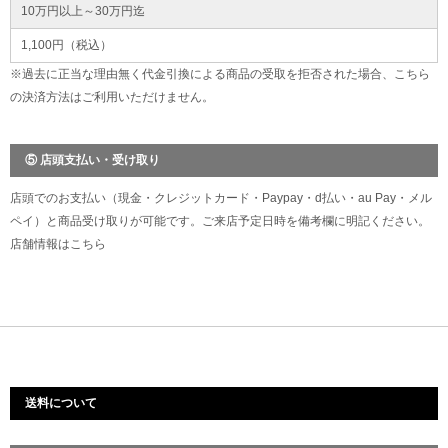
10万円以上～30万円迄
1,100円（税込）
※過去に正当な理由無く代金引換による商品の受取を拒否された場合、こちら
の決済方法はご利用いただけません。
⑤ 店頭支払い・受け取り
店頭でのお支払い（現金・クレジットカード・Paypay・d払い・au Pay・メル
ペイ）と商品受け取りが可能です。ご来店予定日時を備考欄に明記ください。
店舗情報は
こちら
送料について