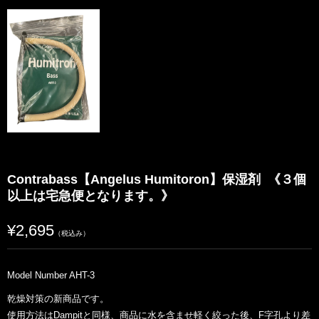
Contrabass【Angelus Humitoron】保湿剤
《３個
以上は宅急便となります。》
¥2,695
（税込み）
Model Number AHT-3
乾燥対策の新商品です。
使用方法はDampitと同様、商品に水を含ませ軽く絞った後、F字孔より差