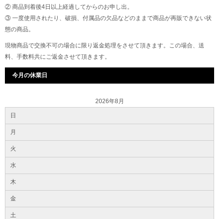
② 商品到着後4日以上経過してからのお申し出。
③ 一度使用されたり、破損、付属品の欠品などのままで商品が再販できない状
態の商品。
現物商品で交換不可の場合に限り返金処理をさせて頂きます。この場合、送
料、手数料共にご返金させて頂きます。
今月の休業日
2026年8月
日
月
火
水
木
金
土