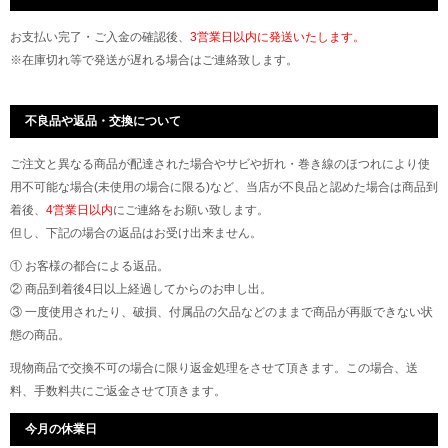
お支払い完了・ご入金の確認後、
3営業日以内に発送いたします。
※在庫切れ等で発送が遅れる場合はご連絡致します。
不良品や返品・交換について
ご注文と異なる商品が配達された場合やサビや折れ・巻き線のほつれにより使
用不可能な場合(未使用の場合に限る)など、当店が不良品と認めた場合は商品到
着後、
4営業日以内
にご連絡をお願い致します。
但し、下記の場合の返品はお受け出来ません。
① お客様の都合による返品。
② 商品到着後4日以上経過してからのお申し出。
③ 一度使用されたり、破損、付属品の欠品などのままで商品が再販できない状
態の商品。
現物商品で交換不可の場合に限り返金処理をさせて頂きます。この場合、送
料、手数料共にご返金させて頂きます。
今月の休業日