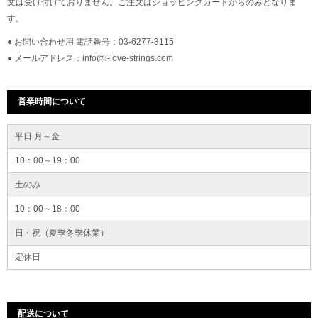
文は受け付けておりません。ご注文はショッピングカートからのみとなりま
す。
● お問い合わせ用 電話番号：03-6277-3115
● メールアドレス：info@i-love-strings.com
営業時間について
平日 月～金
10：00～19：00
土のみ
10：00～18：00
日・祝（夏季冬季休業）
定休日
配送について