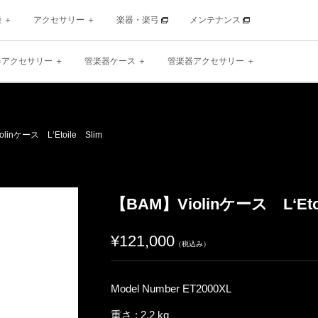
種
アクセサリー
楽器・楽弓
メンテナンス
器アクセサリー
管楽器ケース
管楽器アクセサリー
nケース L‘Etoile Slim
【BAM】Violinケース L‘Eto
¥121,000
（税込み）
Model Number ET2000XL
重さ : 2.2 kg