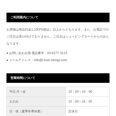
ご利用案内について
お買物は商品代金1,100円(税込）以上からとなります。また、お電話での
ご注文は受け付けておりません。ご注文はショッピングカートからのみと
なります。
● お問い合わせ用 電話番号：03-6277-3115
● メールアドレス：info@i-love-strings.com
営業時間について
平日 月～金
10：00～19：00
土のみ
10：00～18：00
日・祝（夏季冬季休業）
定休日