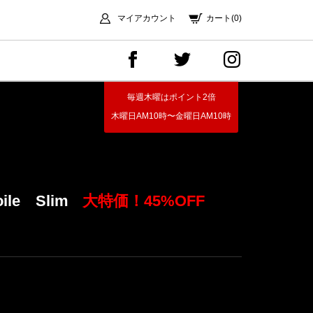
マイアカウント
カート(0)
毎週木曜はポイント2倍
木曜日AM10時〜金曜日AM10時
ile Slim
大特価！45%OFF