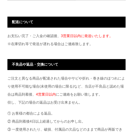
配送について
お支払い完了・ご入金の確認後、
3営業日以内に発送いたします。
※在庫切れ等で発送が遅れる場合はご連絡致します。
不良品や返品・交換について
ご注文と異なる商品が配達された場合やサビや折れ・巻き線のほつれによ
り使用不可能な場合(未使用の場合に限る)など、当店が不良品と認めた場
合は商品到着後、
4営業日以内
にご連絡をお願い致します。
但し、下記の場合の返品はお受け出来ません。
① お客様の都合による返品。
② 商品到着後4日以上経過してからのお申し出。
③ 一度使用されたり、破損、付属品の欠品などのままで商品が再販でき