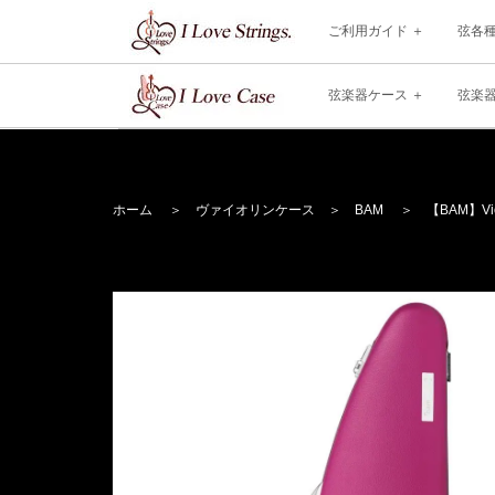
ご利用ガイド
弦各
弦楽器ケース
弦楽
ホーム
＞
ヴァイオリンケース
＞
BAM
＞ 【BAM】Violi