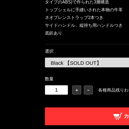
タイプのABS)で作られた3層構造
トップシェルに手縫いされた本物の牛革
ネオプレンストラップ2本つき
サイドハンドル、縦持ち用ハンドルつき
底鋲あり
選択
数量
＋
－
各種商品残りわ
カ