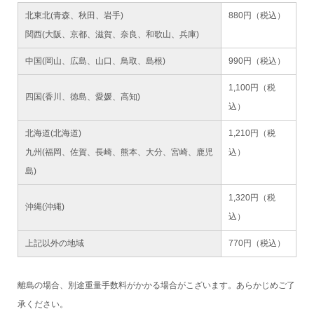
北東北(青森、秋田、岩手)
880円（税込）
関西(大阪、京都、滋賀、奈良、和歌山、兵庫)
中国(岡山、広島、山口、鳥取、島根)
990円（税込）
1,100円（税
四国(香川、徳島、愛媛、高知)
込）
北海道(北海道)
1,210円（税
九州(福岡、佐賀、長崎、熊本、大分、宮崎、鹿児
込）
島)
1,320円（税
沖縄(沖縄)
込）
上記以外の地域
770円（税込）
離島の場合、別途重量手数料がかかる場合がこざいます。あらかじめご了
承ください。