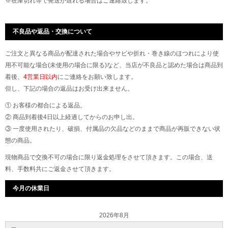
※在庫切れ等で発送が遅れる場合はご連絡致します。
不良品や返品・交換について
ご注文と異なる商品が配達された場合やサビや折れ・巻き線のほつれにより使
用不可能な場合(未使用の場合に限る)など、当店が不良品と認めた場合は商品到
着後、
4営業日以内
にご連絡をお願い致します。
但し、下記の場合の返品はお受け出来ません。
① お客様の都合による返品。
② 商品到着後4日以上経過してからのお申し出。
③ 一度使用されたり、破損、付属品の欠品などのままで商品が再販できない状
態の商品。
現物商品で交換不可の場合に限り返金処理をさせて頂きます。この場合、送
料、手数料共にご返金させて頂きます。
今月の休業日
2026年8月