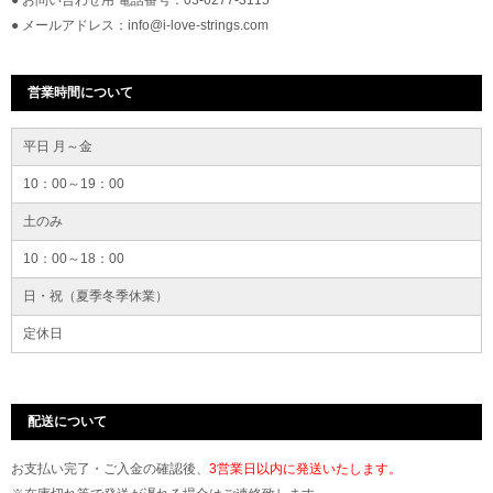
● お問い合わせ用 電話番号：03-6277-3115
● メールアドレス：info@i-love-strings.com
営業時間について
平日 月～金
10：00～19：00
土のみ
10：00～18：00
日・祝（夏季冬季休業）
定休日
配送について
お支払い完了・ご入金の確認後、
3営業日以内に発送いたします。