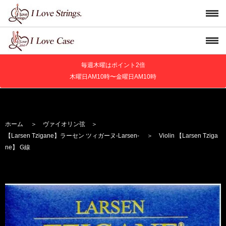
毎週木曜はポイント2倍
木曜日AM10時〜金曜日AM10時
ホーム
＞
ヴァイオリン弦
＞
【Larsen Tzigane】
ラーセン ツィガーヌ
-Larsen-
＞ Violin 【Larsen Tziga
ne】 G線