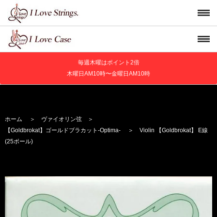
毎週木曜はポイント2倍
木曜日AM10時〜金曜日AM10時
ホーム
＞
ヴァイオリン弦
＞
【Goldbrokat】
ゴールドブラカット
-Optima-
＞ Violin 【Goldbrokat】 E線
(25ボール)