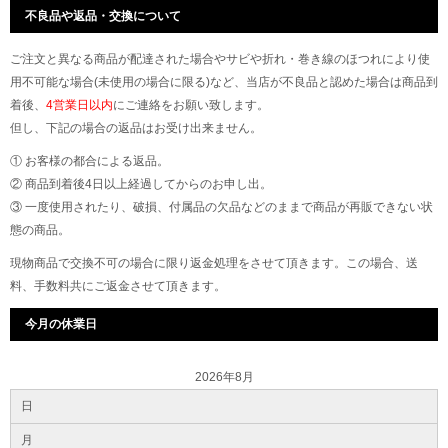
不良品や返品・交換について
ご注文と異なる商品が配達された場合やサビや折れ・巻き線のほつれにより使
用不可能な場合(未使用の場合に限る)など、当店が不良品と認めた場合は商品到
着後、
4営業日以内
にご連絡をお願い致します。
但し、下記の場合の返品はお受け出来ません。
① お客様の都合による返品。
② 商品到着後4日以上経過してからのお申し出。
③ 一度使用されたり、破損、付属品の欠品などのままで商品が再販できない状
態の商品。
現物商品で交換不可の場合に限り返金処理をさせて頂きます。この場合、送
料、手数料共にご返金させて頂きます。
今月の休業日
2026年8月
日
月