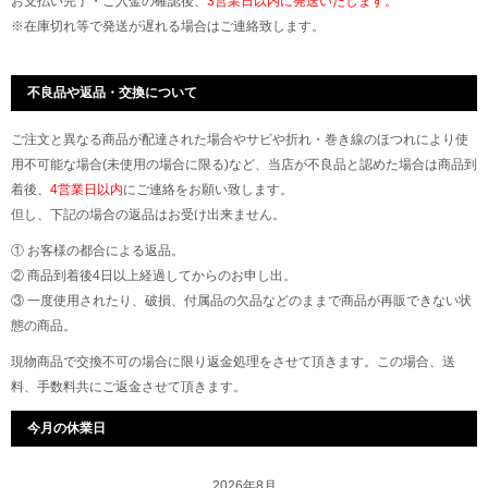
お支払い完了・ご入金の確認後、
3営業日以内に発送いたします。
※在庫切れ等で発送が遅れる場合はご連絡致します。
不良品や返品・交換について
ご注文と異なる商品が配達された場合やサビや折れ・巻き線のほつれにより使
用不可能な場合(未使用の場合に限る)など、当店が不良品と認めた場合は商品到
着後、
4営業日以内
にご連絡をお願い致します。
但し、下記の場合の返品はお受け出来ません。
① お客様の都合による返品。
② 商品到着後4日以上経過してからのお申し出。
③ 一度使用されたり、破損、付属品の欠品などのままで商品が再販できない状
態の商品。
現物商品で交換不可の場合に限り返金処理をさせて頂きます。この場合、送
料、手数料共にご返金させて頂きます。
今月の休業日
2026年8月