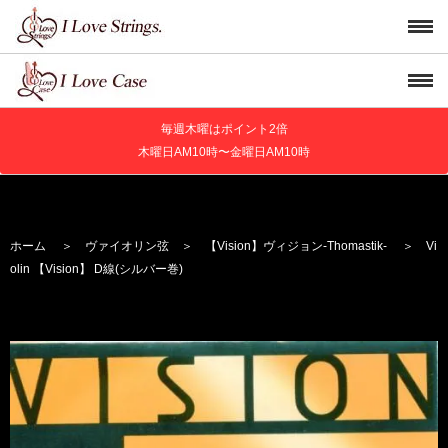
毎週木曜はポイント2倍
木曜日AM10時〜金曜日AM10時
ホーム
＞
ヴァイオリン弦
＞
【Vision】
ヴィジョン
-Thomastik-
＞ Vi
olin 【Vision】 D線(シルバー巻)