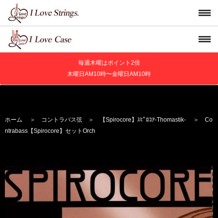
毎週木曜はポイント2倍
木曜日AM10時〜金曜日AM10時
ホーム
＞
コントラバス弦
＞
【Spirocore】
ｽﾋﾟﾛｺｱ
-Thomastik-
＞ Co
ntrabass【Spirocore】セットOrch