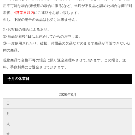
用不可能な場合(未使用の場合に限る)など、当店が不良品と認めた場合は商品到
着後、
4営業日以内
にご連絡をお願い致します。
但し、下記の場合の返品はお受け出来ません。
① お客様の都合による返品。
② 商品到着後4日以上経過してからのお申し出。
③ 一度使用されたり、破損、付属品の欠品などのままで商品が再販できない状
態の商品。
現物商品で交換不可の場合に限り返金処理をさせて頂きます。この場合、送
料、手数料共にご返金させて頂きます。
今月の休業日
2026年8月
日
月
火
水