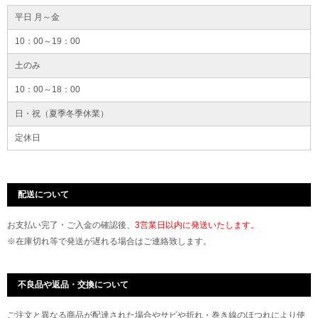
平日 月～金
10：00～19：00
土のみ
10：00～18：00
日・祝（夏季冬季休業）
定休日
配送について
お支払い完了・ご入金の確認後、
3営業日以内に発送いたします。
※在庫切れ等で発送が遅れる場合はご連絡致します。
不良品や返品・交換について
ご注文と異なる商品が配達された場合やサビや折れ・巻き線のほつれにより使