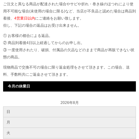
ご注文と異なる商品が配達された場合やサビや折れ・巻き線のほつれにより使
用不可能な場合(未使用の場合に限る)など、当店が不良品と認めた場合は商品到
着後、
4営業日以内
にご連絡をお願い致します。
但し、下記の場合の返品はお受け出来ません。
① お客様の都合による返品。
② 商品到着後4日以上経過してからのお申し出。
③ 一度使用されたり、破損、付属品の欠品などのままで商品が再販できない状
態の商品。
現物商品で交換不可の場合に限り返金処理をさせて頂きます。この場合、送
料、手数料共にご返金させて頂きます。
今月の休業日
2026年8月
日
月
火