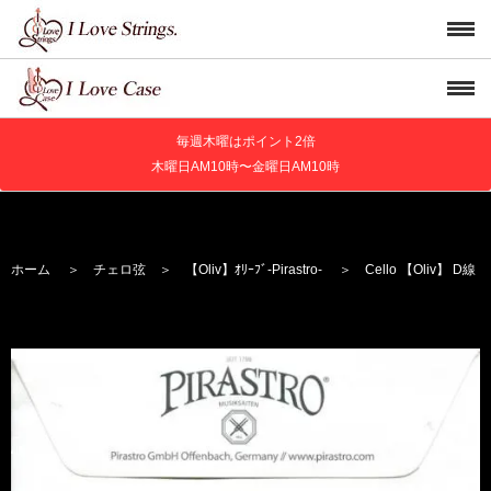
毎週木曜はポイント2倍
木曜日AM10時〜金曜日AM10時
ホーム
＞
チェロ弦
＞
【Oliv】
ｵﾘｰﾌﾞ
-Pirastro-
＞ Cello 【Oliv】 D線