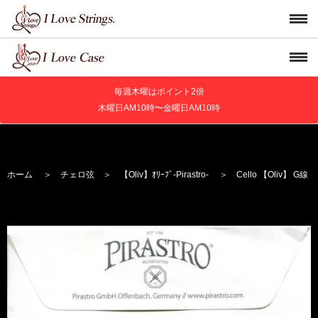
毎週木曜はポイント2倍
木曜日AM10時〜金曜日AM10時
ホーム
＞
チェロ弦
＞
【Oliv】
ｵﾘｰﾌﾞ
-Pirastro-
＞ Cello 【Oliv】 G線