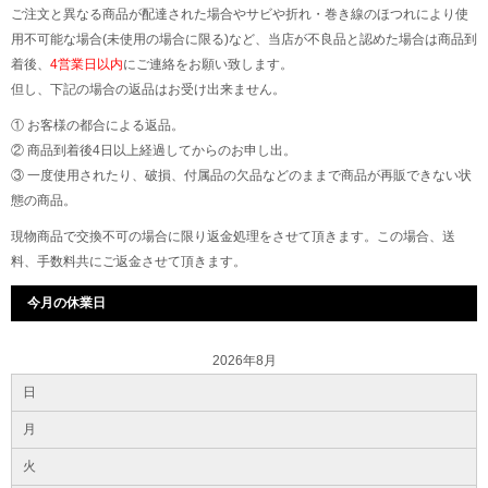
ご注文と異なる商品が配達された場合やサビや折れ・巻き線のほつれにより使
用不可能な場合(未使用の場合に限る)など、当店が不良品と認めた場合は商品到
着後、
4営業日以内
にご連絡をお願い致します。
但し、下記の場合の返品はお受け出来ません。
① お客様の都合による返品。
② 商品到着後4日以上経過してからのお申し出。
③ 一度使用されたり、破損、付属品の欠品などのままで商品が再販できない状
態の商品。
現物商品で交換不可の場合に限り返金処理をさせて頂きます。この場合、送
料、手数料共にご返金させて頂きます。
今月の休業日
2026年8月
日
月
火