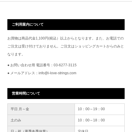
ご利用案内について
お買物は商品代金1,100円(税込）以上からとなります。また、お電話での
ご注文は受け付けておりません。ご注文はショッピングカートからのみと
なります。
● お問い合わせ用 電話番号：03-6277-3115
● メールアドレス：info@i-love-strings.com
営業時間について
平日 月～金
10：00～19：00
土のみ
10：00～18：00
日・祝（夏季冬季休業）
定休日