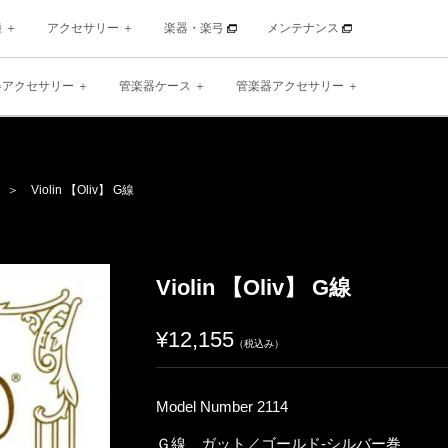
種
アクセサリー
楽器・楽弓
メンテナンス
器アクセサリー
管楽器ケース
管楽器アクセサリー
 Violin 【Oliv】 G線
Violin 【Oliv】 G線
¥12,155
（税込み）
Model Number 2114
Ｇ線 ガット／ゴールド‐シルバー巻