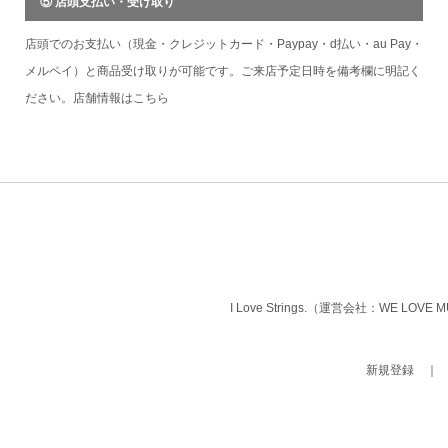
⑤ 店頭支払い・受け取り
店頭でのお支払い（現金・クレジットカード・Paypay・d払い・au Pay・
メルペイ）と商品受け取りが可能です。ご来店予定日時を備考欄に明記く
ださい。店舗情報は
こちら
I Love Strings.（運営会社：WE LOVE
新規登録