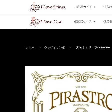
ご利用ガイド
弦各
弦楽器ケース
弦楽
ホーム
＞
ヴァイオリン弦
＞
【Oliv】
オリーブ
-Pirastro-
＞