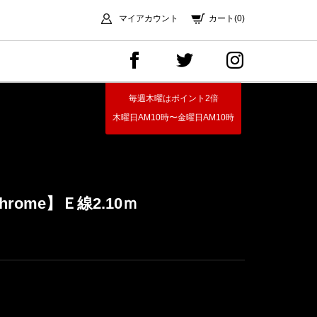
マイアカウント
カート(0)
毎週木曜はポイント2倍
木曜日AM10時〜金曜日AM10時
t-Chrome】Ｅ線2.10ｍ