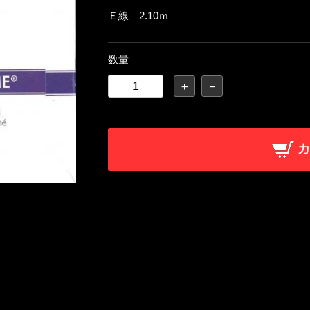
Ｅ線 2.10ｍ
数量
＋
－
カ