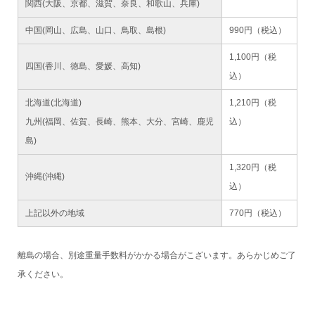
関西(大阪、京都、滋賀、奈良、和歌山、兵庫)
中国(岡山、広島、山口、鳥取、島根)
990円（税込）
1,100円（税
四国(香川、徳島、愛媛、高知)
込）
北海道(北海道)
1,210円（税
九州(福岡、佐賀、長崎、熊本、大分、宮崎、鹿児
込）
島)
1,320円（税
沖縄(沖縄)
込）
上記以外の地域
770円（税込）
離島の場合、別途重量手数料がかかる場合がこざいます。あらかじめご了
承ください。