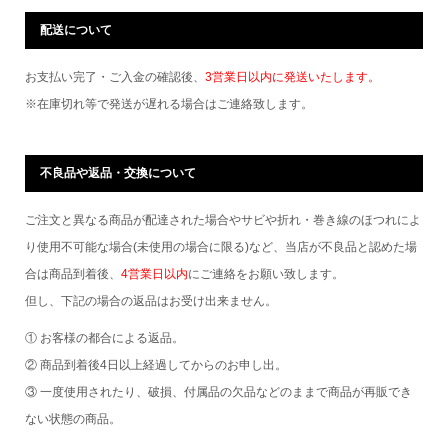
配送について
お支払い完了・ご入金の確認後、
3営業日以内に発送いたします。
※在庫切れ等で発送が遅れる場合はご連絡致します。
不良品や返品・交換について
ご注文と異なる商品が配達された場合やサビや折れ・巻き線のほつれによ
り使用不可能な場合(未使用の場合に限る)など、当店が不良品と認めた場
合は商品到着後、
4営業日以内
にご連絡をお願い致します。
但し、下記の場合の返品はお受け出来ません。
① お客様の都合による返品。
② 商品到着後4日以上経過してからのお申し出。
③ 一度使用されたり、破損、付属品の欠品などのままで商品が再販でき
ない状態の商品。