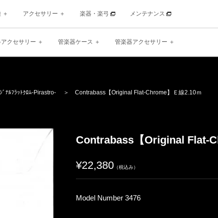
種
アクセサリー
楽器・楽弓
メンテナンス
器アクセサリー
管楽器ケース
管楽器アクセサリー
ｼﾞﾅﾙﾌﾗｯﾄｸﾛﾑ
-Pirastro-
＞ Contrabass【Original Flat-Chrome】Ｅ線2.10ｍ
Contrabass【Original Fla
¥22,380
（税込み）
Model Number 3476