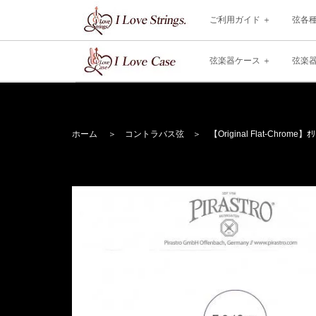
ご利用ガイド
弦各
弦楽器ケース
弦楽
ホーム
＞
コントラバス弦
＞
【Original Flat-Chrome】
ｵﾘ