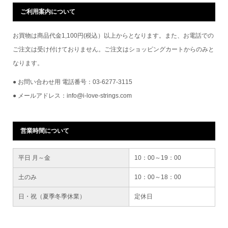
ご利用案内について
お買物は商品代金1,100円(税込）以上からとなります。また、お電話での
ご注文は受け付けておりません。ご注文はショッピングカートからのみと
なります。
● お問い合わせ用 電話番号：03-6277-3115
● メールアドレス：info@i-love-strings.com
営業時間について
平日 月～金
10：00～19：00
土のみ
10：00～18：00
日・祝（夏季冬季休業）
定休日