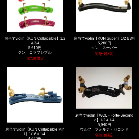
肩当てviolin【KUN Collapsible】1/2
肩当てviolin【KUN Super】1/2＆3/4
＆3/4
5,280円
5,610円
クン スーパー
クン コラプシブル
宅急便限定
宅急便限定
肩当てviolin【WOLF Forte-Second
o】1/2＆1/4
5,940円
肩当てviolin【KUN Collapsible Min
ウルフ フォルテ・セコンド
i】1/16＆1/4
宅急便限定
4,620円