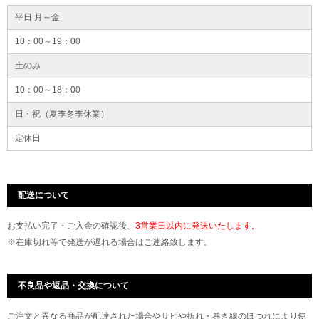
平日 月～金
10：00～19：00
土のみ
10：00～18：00
日・祝（夏季冬季休業）
定休日
配送について
お支払い完了・ご入金の確認後、
3営業日以内に発送いたします。
※在庫切れ等で発送が遅れる場合はご連絡致します。
不良品や返品・交換について
ご注文と異なる商品が配達された場合やサビや折れ・巻き線のほつれにより使