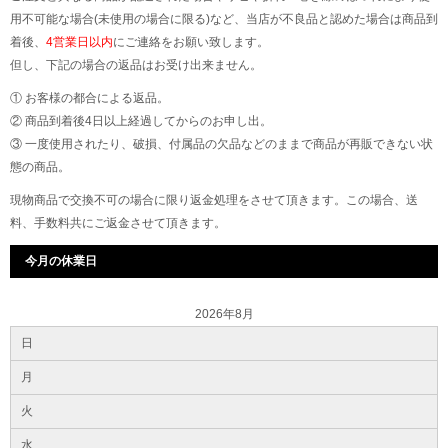
用不可能な場合(未使用の場合に限る)など、当店が不良品と認めた場合は商品到
着後、
4営業日以内
にご連絡をお願い致します。
但し、下記の場合の返品はお受け出来ません。
① お客様の都合による返品。
② 商品到着後4日以上経過してからのお申し出。
③ 一度使用されたり、破損、付属品の欠品などのままで商品が再販できない状
態の商品。
現物商品で交換不可の場合に限り返金処理をさせて頂きます。この場合、送
料、手数料共にご返金させて頂きます。
今月の休業日
2026年8月
日
月
火
水