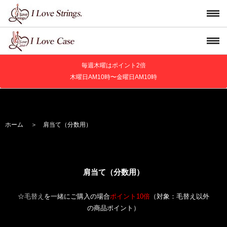
毎週木曜はポイント2倍
木曜日AM10時〜金曜日AM10時
ホーム
＞
肩当て（分数用）
肩当て（分数用）
☆
毛替え
を一緒にご購入の場合
ポイント10倍
（対象：毛替え以外
の商品ポイント）