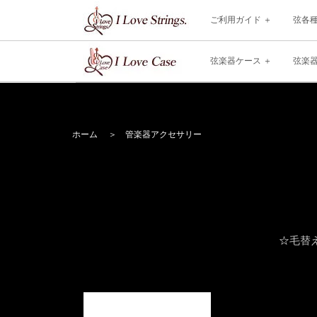
ご利用ガイド
弦各
弦楽器ケース
弦楽
ホーム
＞
管楽器アクセサリー
☆
毛替