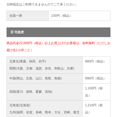
日時指定はご利用できませんのでご了承ください。
全国一律
230円（税込）
② 宅急便
商品代金22,000円（税込）以上お買上げのお客様は、送料無料（ただしお
届け先1カ所ごと）
北東北(青森、秋田、岩手)
880円（税込）
関西(大阪、京都、滋賀、奈良、和歌山、兵庫)
中国(岡山、広島、山口、鳥取、島根)
990円（税込）
1,100円（税
四国(香川、徳島、愛媛、高知)
込）
北海道(北海道)
1,210円（税
九州(福岡、佐賀、長崎、熊本、大分、宮崎、鹿児
込）