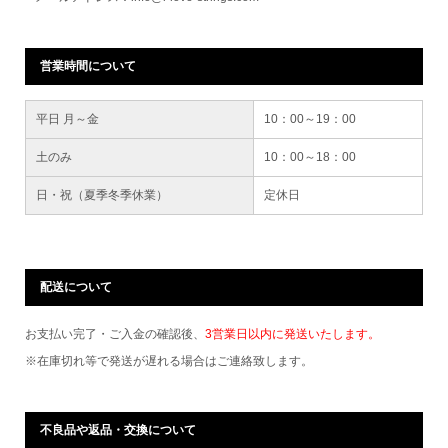
営業時間について
平日 月～金
10：00～19：00
土のみ
10：00～18：00
日・祝（夏季冬季休業）
定休日
配送について
お支払い完了・ご入金の確認後、
3営業日以内に発送いたします。
※在庫切れ等で発送が遅れる場合はご連絡致します。
不良品や返品・交換について