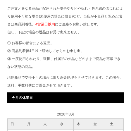
ご注文と異なる商品が配達された場合やサビや折れ・巻き線のほつれによ
り使用不可能な場合(未使用の場合に限る)など、当店が不良品と認めた場
合は商品到着後、
4営業日以内
にご連絡をお願い致します。
但し、下記の場合の返品はお受け出来ません。
① お客様の都合による返品。
② 商品到着後4日以上経過してからのお申し出。
③ 一度使用されたり、破損、付属品の欠品などのままで商品が再販でき
ない状態の商品。
現物商品で交換不可の場合に限り返金処理をさせて頂きます。この場合、
送料、手数料共にご返金させて頂きます。
今月の休業日
2026年8月
日
月
火
水
木
金
土