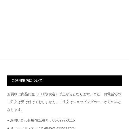
ご利用案内について
お買物は商品代金1,100円(税込）以上からとなります。また、お電話での
ご注文は受け付けておりません。ご注文はショッピングカートからのみと
なります。
● お問い合わせ用 電話番号：03-6277-3115
● メールアドレス：info@i-love-strings.com