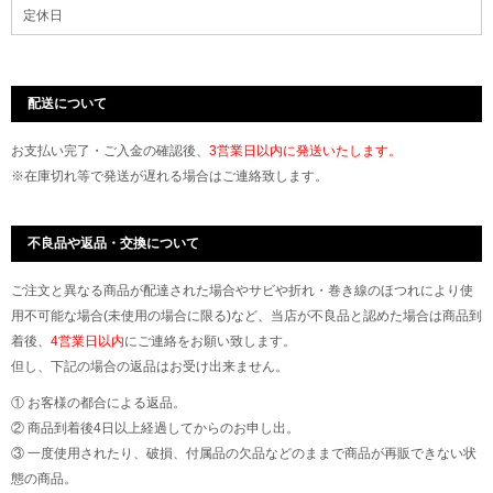
定休日
配送について
お支払い完了・ご入金の確認後、
3営業日以内に発送いたします。
※在庫切れ等で発送が遅れる場合はご連絡致します。
不良品や返品・交換について
ご注文と異なる商品が配達された場合やサビや折れ・巻き線のほつれにより使
用不可能な場合(未使用の場合に限る)など、当店が不良品と認めた場合は商品到
着後、
4営業日以内
にご連絡をお願い致します。
但し、下記の場合の返品はお受け出来ません。
① お客様の都合による返品。
② 商品到着後4日以上経過してからのお申し出。
③ 一度使用されたり、破損、付属品の欠品などのままで商品が再販できない状
態の商品。