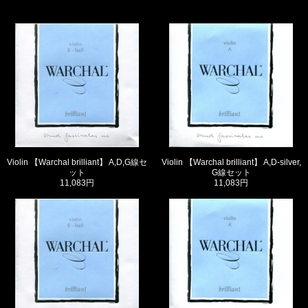
Violin 【Warchal brilliant】 A,D,G線セ
Violin 【Warchal brilliant】 A,D-silver,
ット
G線セット
11,083円
11,083円