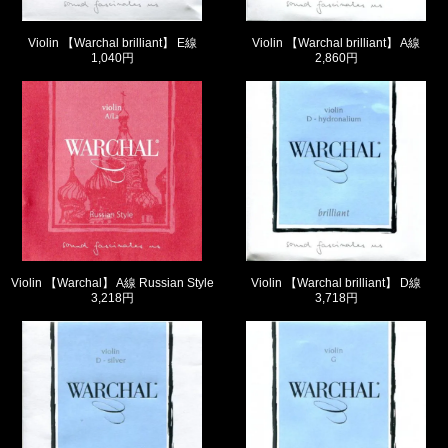
Violin 【Warchal brilliant】 E線
Violin 【Warchal brilliant】 A線
1,040円
2,860円
Violin 【Warchal】 A線 Russian Style
Violin 【Warchal brilliant】 D線
3,218円
3,718円