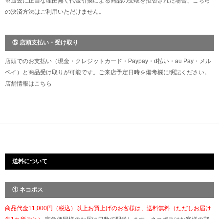
※過去に正当な理由無く代金引換による商品の受取を拒否された場合、こちら
の決済方法はご利用いただけません。
⑤ 店頭支払い・受け取り
店頭でのお支払い（現金・クレジットカード・Paypay・d払い・au Pay・メル
ペイ）と商品受け取りが可能です。ご来店予定日時を備考欄に明記ください。
店舗情報は
こちら
送料について
① ネコポス
商品代金11,000円（税込）以上お買上げのお客様は、送料無料（ただしお届け