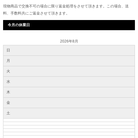
現物商品で交換不可の場合に限り返金処理をさせて頂きます。この場合、送
料、手数料共にご返金させて頂きます。
今月の休業日
2026年8月
日
月
火
水
木
金
土