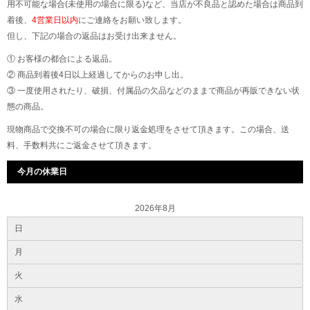
用不可能な場合(未使用の場合に限る)など、当店が不良品と認めた場合は商品到
着後、
4営業日以内
にご連絡をお願い致します。
但し、下記の場合の返品はお受け出来ません。
① お客様の都合による返品。
② 商品到着後4日以上経過してからのお申し出。
③ 一度使用されたり、破損、付属品の欠品などのままで商品が再販できない状
態の商品。
現物商品で交換不可の場合に限り返金処理をさせて頂きます。この場合、送
料、手数料共にご返金させて頂きます。
今月の休業日
2026年8月
日
月
火
水