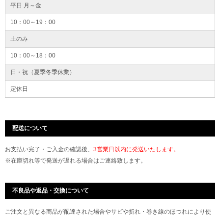
平日 月～金
10：00～19：00
土のみ
10：00～18：00
日・祝（夏季冬季休業）
定休日
配送について
お支払い完了・ご入金の確認後、
3営業日以内に発送いたします。
※在庫切れ等で発送が遅れる場合はご連絡致します。
不良品や返品・交換について
ご注文と異なる商品が配達された場合やサビや折れ・巻き線のほつれにより使