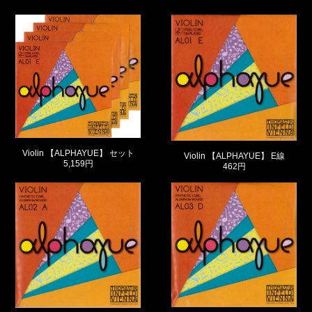
Violin 【ALPHAYUE】 セット
Violin 【ALPHAYUE】 E線
5,159円
462円