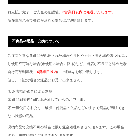
お支払い完了・ご入金の確認後、
3営業日以内に発送いたします。
※在庫切れ等で発送が遅れる場合はご連絡致します。
不良品や返品・交換について
ご注文と異なる商品が配達された場合やサビや折れ・巻き線のほつれによ
り使用不可能な場合(未使用の場合に限る)など、当店が不良品と認めた場
合は商品到着後、
4営業日以内
にご連絡をお願い致します。
但し、下記の場合の返品はお受け出来ません。
① お客様の都合による返品。
② 商品到着後4日以上経過してからのお申し出。
③ 一度使用されたり、破損、付属品の欠品などのままで商品が再販でき
ない状態の商品。
現物商品で交換不可の場合に限り返金処理をさせて頂きます。この場合、
送料、手数料共にご返金させて頂きます。