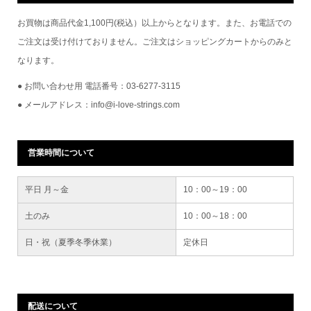
お買物は商品代金1,100円(税込）以上からとなります。また、お電話での
ご注文は受け付けておりません。ご注文はショッピングカートからのみと
なります。
● お問い合わせ用 電話番号：03-6277-3115
● メールアドレス：info@i-love-strings.com
営業時間について
平日 月～金
10：00～19：00
土のみ
10：00～18：00
日・祝（夏季冬季休業）
定休日
配送について