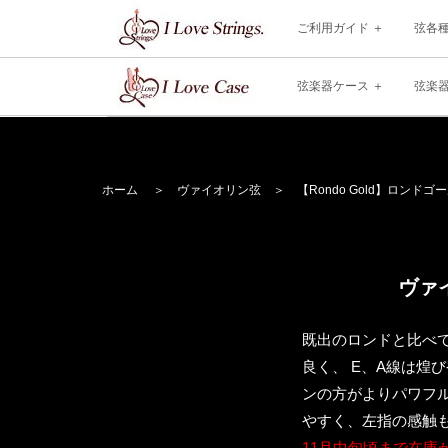
ご利用ガイド
弦各
弦楽器ケース
弦楽
ホーム
＞
ヴァイオリン弦
＞
【Rondo Gold】ロンドゴールド
ヴァイ
既出のロンドと比べて
良く、 E、A線は煌
ンの方がよりパワフ
やすく、左指の感触
11月中旬頃まで在