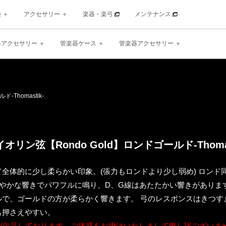
種
アクセサリー
楽器・楽弓
メンテナンス
器アクセサリー
管楽器ケース
管楽器アクセサリー
-Thomastik-
オリン弦【Rondo Gold】ロンドゴールド-Thomas
全体的に少し柔らかい印象。(張力もロンドより少し弱め) ロンド
びやかな響きでパワフルに鳴り、D、G線はあたたかい響きがありま
ルで、ゴールドの方が柔らかく響きます。 弓のレスポンスはきつす
も押さえやすい。
庫が欠品しております。ご迷惑をお掛けいたしまして申し訳ございま