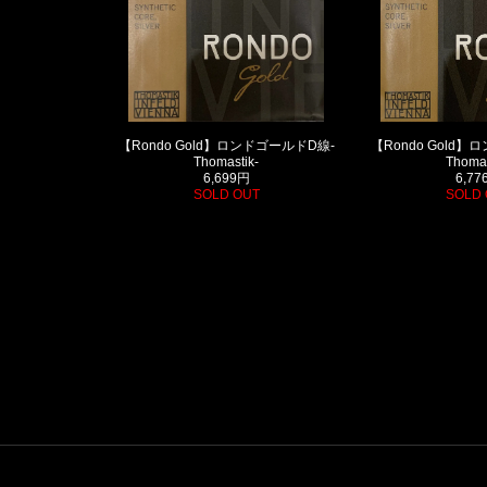
【Rondo Gold】ロンドゴールドD線-
【Rondo Gold
Thomastik-
Thomas
6,699円
6,77
SOLD OUT
SOLD 