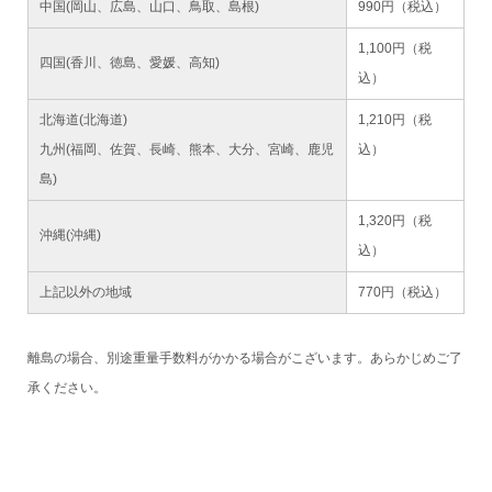
中国(岡山、広島、山口、鳥取、島根)
990円（税込）
1,100円（税
四国(香川、徳島、愛媛、高知)
込）
北海道(北海道)
1,210円（税
九州(福岡、佐賀、長崎、熊本、大分、宮崎、鹿児
込）
島)
1,320円（税
沖縄(沖縄)
込）
上記以外の地域
770円（税込）
離島の場合、別途重量手数料がかかる場合がこざいます。あらかじめご了
承ください。