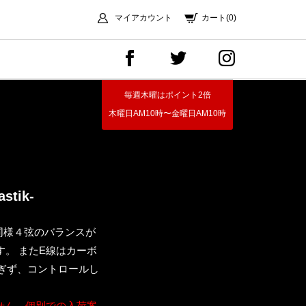
マイアカウント
カート(0)
毎週木曜はポイント2倍
木曜日AM10時〜金曜日AM10時
tik-
同様４弦のバランスが
す。 またE線はカーボ
ぎず、コントロールし
せん。個別での入荷案