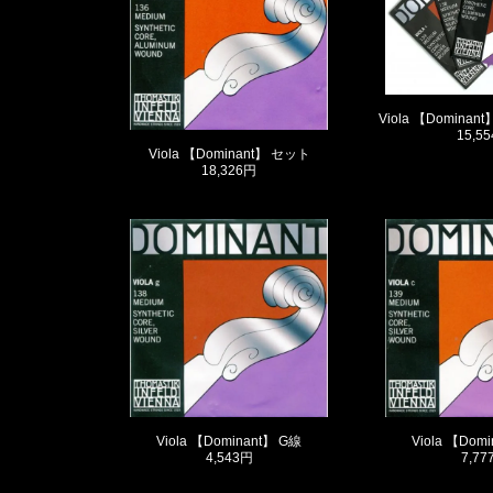
Viola 【Dominan
15,5
Viola 【Dominant】 セット
18,326円
Viola 【Dominant】 G線
Viola 【Dom
4,543円
7,77