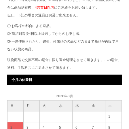
合は商品到着後、
4営業日以内
にご連絡をお願い致します。
但し、下記の場合の返品はお受け出来ません。
① お客様の都合による返品。
② 商品到着後4日以上経過してからのお申し出。
③ 一度使用されたり、破損、付属品の欠品などのままで商品が再販でき
ない状態の商品。
現物商品で交換不可の場合に限り返金処理をさせて頂きます。この場合、
送料、手数料共にご返金させて頂きます。
今月の休業日
2026年8月
日
月
火
水
木
金
土
1
2
3
4
5
6
7
8