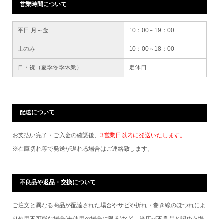
営業時間について
平日 月～金
10：00～19：00
土のみ
10：00～18：00
日・祝（夏季冬季休業）
定休日
配送について
お支払い完了・ご入金の確認後、
3営業日以内に発送いたします。
※在庫切れ等で発送が遅れる場合はご連絡致します。
不良品や返品・交換について
ご注文と異なる商品が配達された場合やサビや折れ・巻き線のほつれによ
り使用不可能な場合(未使用の場合に限る)など、当店が不良品と認めた場