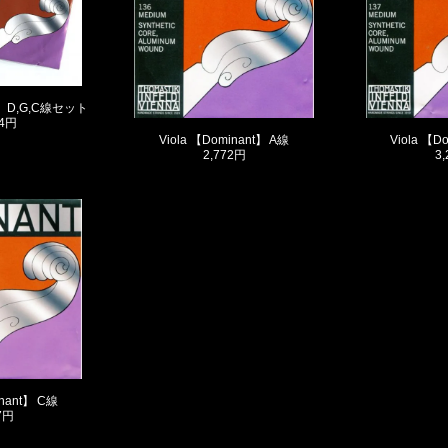
t】 D,G,C線セット
54円
Viola 【Dominant】 A線
Viola 【D
2,772円
3
inant】 C線
7円