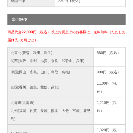
全国一律
230円（税込）
② 宅急便
商品代金22,000円（税込）以上お買上げのお客様は、送料無料（ただしお
届け先1カ所ごと）
北東北(青森、秋田、岩手)
880円（税込）
関西(大阪、京都、滋賀、奈良、和歌山、兵庫)
中国(岡山、広島、山口、鳥取、島根)
990円（税込）
1,100円（税
四国(香川、徳島、愛媛、高知)
込）
北海道(北海道)
1,210円（税
九州(福岡、佐賀、長崎、熊本、大分、宮崎、鹿児
込）
島)
1,320円（税