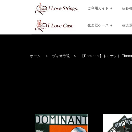
ご利用ガイド
弦各
弦楽器ケース
弦楽
ホーム
＞
ヴィオラ弦
＞
【Dominant】
ドミナント
-Thoma