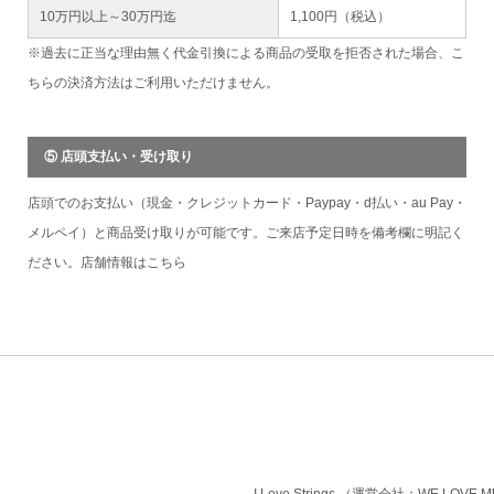
10万円以上～30万円迄
1,100円（税込）
※過去に正当な理由無く代金引換による商品の受取を拒否された場合、こ
ちらの決済方法はご利用いただけません。
⑤ 店頭支払い・受け取り
店頭でのお支払い（現金・クレジットカード・Paypay・d払い・au Pay・
メルペイ）と商品受け取りが可能です。ご来店予定日時を備考欄に明記く
ださい。店舗情報は
こちら
I Love Strings.（運営会社：WE LOVE