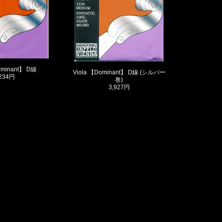
ominant】 D線
Viola 【Dominant】 D線 (シルバー
,234円
巻)
3,927円