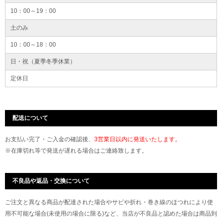
10：00～19：00
土のみ
10：00～18：00
日・祝（夏季冬季休業）
定休日
配送について
お支払い完了・ご入金の確認後、
3営業日以内に発送いたします。
※在庫切れ等で発送が遅れる場合はご連絡致します。
不良品や返品・交換について
ご注文と異なる商品が配達された場合やサビや折れ・巻き線のほつれにより使
用不可能な場合(未使用の場合に限る)など、当店が不良品と認めた場合は商品到