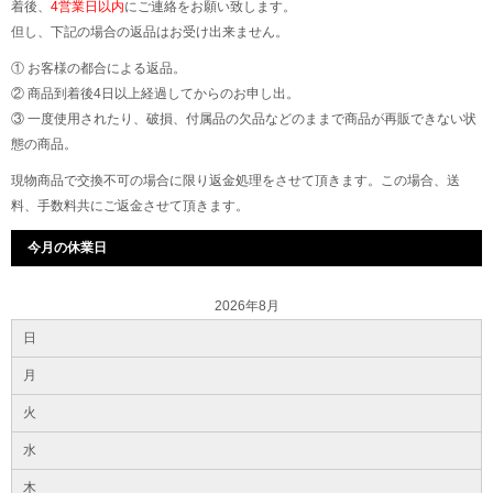
着後、
4営業日以内
にご連絡をお願い致します。
但し、下記の場合の返品はお受け出来ません。
① お客様の都合による返品。
② 商品到着後4日以上経過してからのお申し出。
③ 一度使用されたり、破損、付属品の欠品などのままで商品が再販できない状
態の商品。
現物商品で交換不可の場合に限り返金処理をさせて頂きます。この場合、送
料、手数料共にご返金させて頂きます。
今月の休業日
2026年8月
日
月
火
水
木