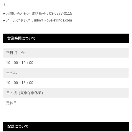
す。
● お問い合わせ用 電話番号：03-6277-3115
● メールアドレス：info@i-love-strings.com
営業時間について
平日 月～金
10：00～19：00
土のみ
10：00～18：00
日・祝（夏季冬季休業）
定休日
配送について