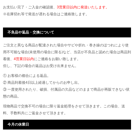
お支払い完了・ご入金の確認後、
3営業日以内に発送いたします。
※在庫切れ等で発送が遅れる場合はご連絡致します。
不良品や返品・交換について
ご注文と異なる商品が配達された場合やサビや折れ・巻き線のほつれにより使
用不可能な場合(未使用の場合に限る)など、当店が不良品と認めた場合は商品到
着後、
4営業日以内
にご連絡をお願い致します。
但し、下記の場合の返品はお受け出来ません。
① お客様の都合による返品。
② 商品到着後4日以上経過してからのお申し出。
③ 一度使用されたり、破損、付属品の欠品などのままで商品が再販できない状
態の商品。
現物商品で交換不可の場合に限り返金処理をさせて頂きます。この場合、送
料、手数料共にご返金させて頂きます。
今月の休業日