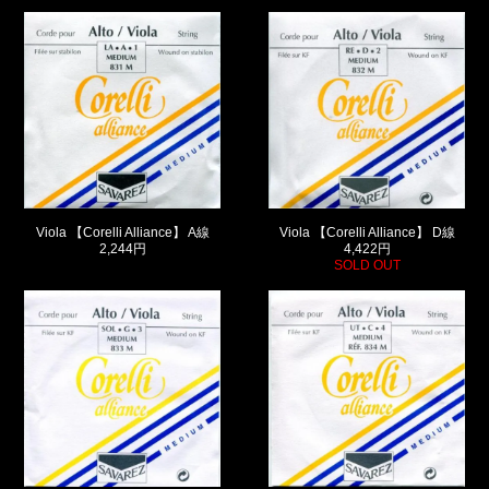
Viola 【Corelli Alliance】 A線
Viola 【Corelli Alliance】 D線
2,244円
4,422円
SOLD OUT