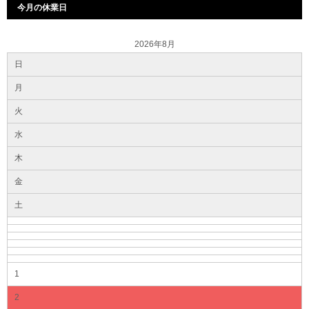
今月の休業日
2026年8月
日
月
火
水
木
金
土
1
2