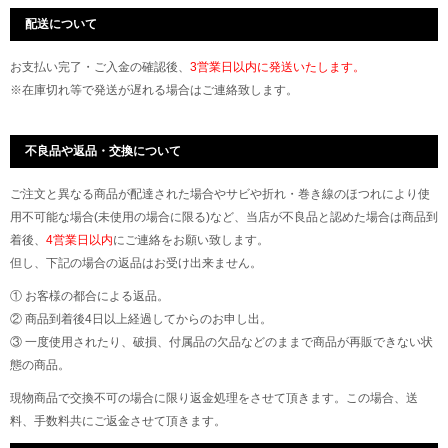
配送について
お支払い完了・ご入金の確認後、
3営業日以内に発送いたします。
※在庫切れ等で発送が遅れる場合はご連絡致します。
不良品や返品・交換について
ご注文と異なる商品が配達された場合やサビや折れ・巻き線のほつれにより使
用不可能な場合(未使用の場合に限る)など、当店が不良品と認めた場合は商品到
着後、
4営業日以内
にご連絡をお願い致します。
但し、下記の場合の返品はお受け出来ません。
① お客様の都合による返品。
② 商品到着後4日以上経過してからのお申し出。
③ 一度使用されたり、破損、付属品の欠品などのままで商品が再販できない状
態の商品。
現物商品で交換不可の場合に限り返金処理をさせて頂きます。この場合、送
料、手数料共にご返金させて頂きます。