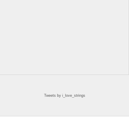
Tweets by i_love_strings