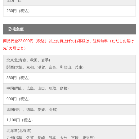
全国一律
230円（税込）
② 宅急便
商品代金22,000円（税込）以上お買上げのお客様は、送料無料（ただしお届け
先1カ所ごと）
北東北(青森、秋田、岩手)
関西(大阪、京都、滋賀、奈良、和歌山、兵庫)
880円（税込）
中国(岡山、広島、山口、鳥取、島根)
990円（税込）
四国(香川、徳島、愛媛、高知)
1,100円（税込）
北海道(北海道)
九州(福岡、佐賀、長崎、熊本、大分、宮崎、鹿児島)