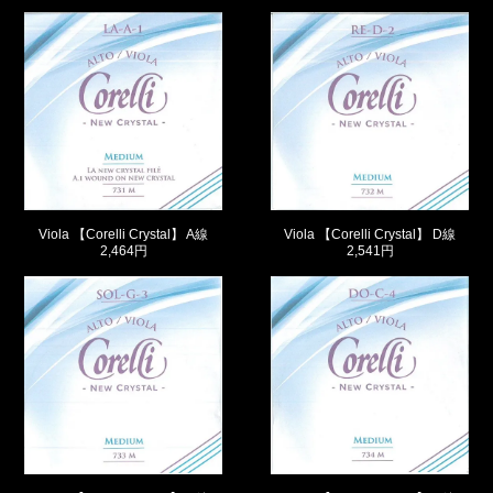
Viola 【Corelli Crystal】 A線
Viola 【Corelli Crystal】 D線
2,464円
2,541円