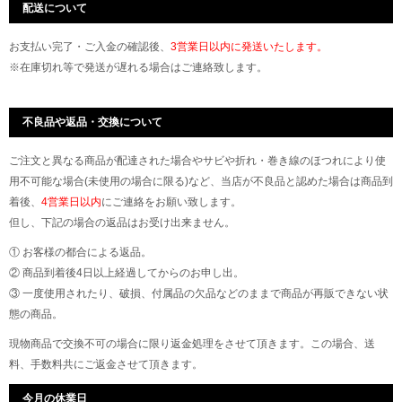
配送について
お支払い完了・ご入金の確認後、
3営業日以内に発送いたします。
※在庫切れ等で発送が遅れる場合はご連絡致します。
不良品や返品・交換について
ご注文と異なる商品が配達された場合やサビや折れ・巻き線のほつれにより使
用不可能な場合(未使用の場合に限る)など、当店が不良品と認めた場合は商品到
着後、
4営業日以内
にご連絡をお願い致します。
但し、下記の場合の返品はお受け出来ません。
① お客様の都合による返品。
② 商品到着後4日以上経過してからのお申し出。
③ 一度使用されたり、破損、付属品の欠品などのままで商品が再販できない状
態の商品。
現物商品で交換不可の場合に限り返金処理をさせて頂きます。この場合、送
料、手数料共にご返金させて頂きます。
今月の休業日