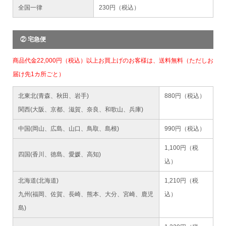
全国一律
230円（税込）
② 宅急便
商品代金22,000円（税込）以上お買上げのお客様は、送料無料（ただしお
届け先1カ所ごと）
北東北(青森、秋田、岩手)
880円（税込）
関西(大阪、京都、滋賀、奈良、和歌山、兵庫)
中国(岡山、広島、山口、鳥取、島根)
990円（税込）
1,100円（税
四国(香川、徳島、愛媛、高知)
込）
北海道(北海道)
1,210円（税
九州(福岡、佐賀、長崎、熊本、大分、宮崎、鹿児
込）
島)