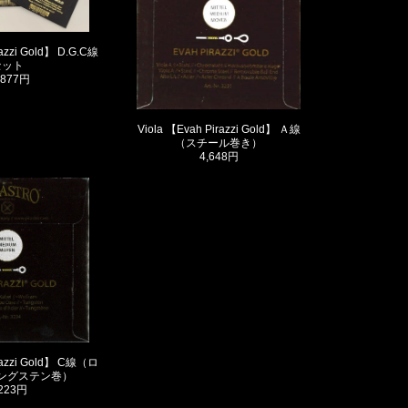
razzi Gold】 D.G.C線
セット
,877円
Viola 【Evah Pirazzi Gold】 Ａ線
（スチール巻き）
4,648円
irazzi Gold】 C線（ロ
ングステン巻）
,223円