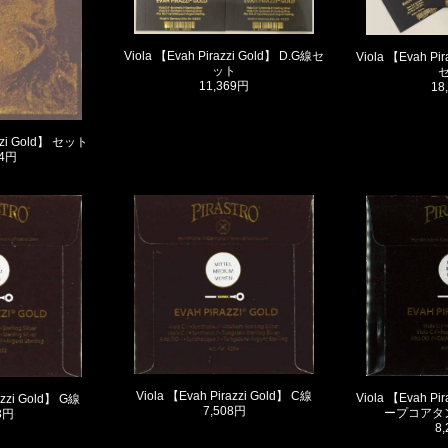
Viola 【Evah Pirazzi Gold】 D.G線セ
Viola 【Evah Pi
ット
11,369円
18
azzi Gold】 セット
24円
Viola 【Evah Pirazzi Gold】 C線
Viola 【Evah P
azzi Gold】 G線
7,508円
ープコアタ
3円
8