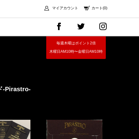
マイアカウント
カート(0)
毎週木曜はポイント2倍
木曜日AM10時〜金曜日AM10時
ド
-Pirastro-