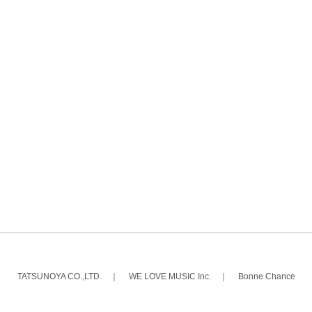
TATSUNOYA CO.,LTD.
｜
WE LOVE MUSIC Inc.
｜
Bonne Chance