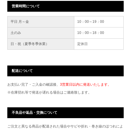
営業時間について
平日 月～金
10：00～19：00
土のみ
10：00～18：00
日・祝（夏季冬季休業）
定休日
配送について
お支払い完了・ご入金の確認後、
3営業日以内に発送いたします。
※在庫切れ等で発送が遅れる場合はご連絡致します。
不良品や返品・交換について
ご注文と異なる商品が配達された場合やサビや折れ・巻き線のほつれによ