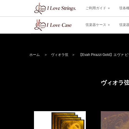
ご利用ガイド
弦各
弦楽器ケース
弦楽
ホーム
＞
ヴィオラ弦
＞
【Evah Pirazzi Gold】
エヴァ 
ヴィオラ弦【E