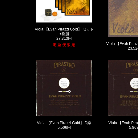
Viola 【Evah Pirazzi Gold】 セット
+松脂
27,313円
Viola 【Evah Pir
宅 急 便 限 定
23,5
Viola 【Evah Pirazzi Gold】 D線
Viola 【Evah Pir
5,506円
5,86