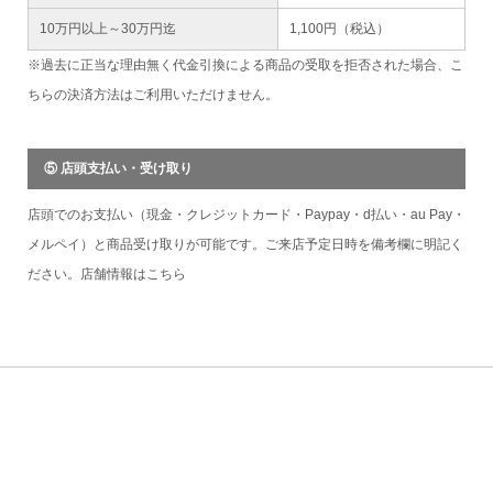
10万円以上～30万円迄
1,100円（税込）
※過去に正当な理由無く代金引換による商品の受取を拒否された場合、こ
ちらの決済方法はご利用いただけません。
⑤ 店頭支払い・受け取り
店頭でのお支払い（現金・クレジットカード・Paypay・d払い・au Pay・
メルペイ）と商品受け取りが可能です。ご来店予定日時を備考欄に明記く
ださい。店舗情報は
こちら