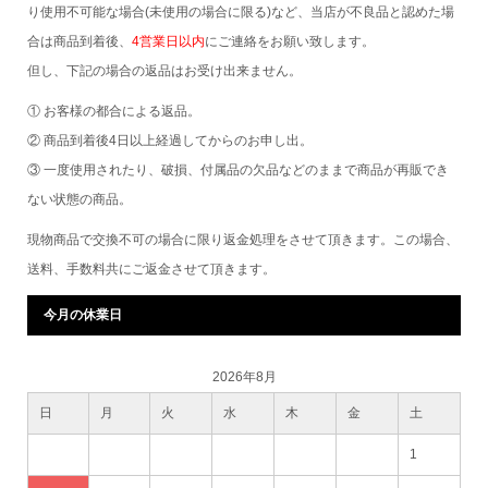
り使用不可能な場合(未使用の場合に限る)など、当店が不良品と認めた場
合は商品到着後、
4営業日以内
にご連絡をお願い致します。
但し、下記の場合の返品はお受け出来ません。
① お客様の都合による返品。
② 商品到着後4日以上経過してからのお申し出。
③ 一度使用されたり、破損、付属品の欠品などのままで商品が再販でき
ない状態の商品。
現物商品で交換不可の場合に限り返金処理をさせて頂きます。この場合、
送料、手数料共にご返金させて頂きます。
今月の休業日
2026年8月
日
月
火
水
木
金
土
1